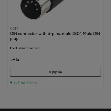
COM
DIN connector with 5-pins, male 180°. Male DIN
plug.
Produktnummer:
422
59 kr
Kjøp nå
2 på lager i Norge