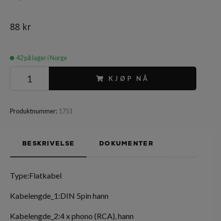
88 kr
42
på lager i Norge
KJØP NÅ
Produktnummer:
1751
BESKRIVELSE
DOKUMENTER
Type:Flatkabel
Kabelengde_1:DIN 5pin hann
Kabelengde_2:4 x phono (RCA), hann