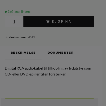
3
på lager i Norge
KJØP NÅ
Produktnummer:
4513
BESKRIVELSE
DOKUMENTER
Digital RCA audiokabel til tilkobling av lydutstyr som
CD- eller DVD-spiller til en forsterker.