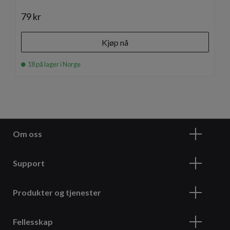
79 kr
Kjøp nå
18 på lager i Norge
Om oss
Support
Produkter og tjenester
Fellesskap