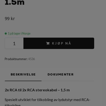
1.5m
99 kr
1
på lager i Norge
KJØP NÅ
Produktnummer:
4536
BESKRIVELSE
DOKUMENTER
2x RCA til 2x RCA stereokabel – 1,5 m
Spesielt utviklet for tilkobling av lydutstyr med RCA-
tilkobling