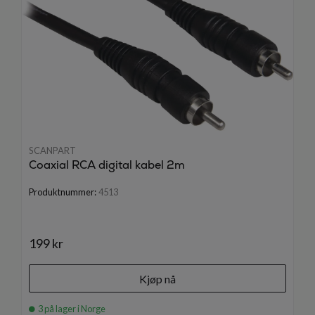
SCANPART
Coaxial RCA digital kabel 2m
Produktnummer:
4513
199 kr
Kjøp nå
3 på lager i Norge