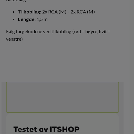
Tilkobling:
2x RCA (M) – 2x RCA (M)
Lengde:
1,5 m
Følg fargekodene ved tilkobling (rød = høyre, hvit =
venstre)
Testet av ITSHOP