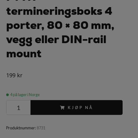
termineringsboks 4
porter, 80 × 80 mm,
vegg eller DIN-rail
mount
199 kr
4
på lager i Norge
KJØP NÅ
Produktnummer:
8731