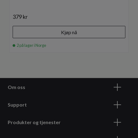
379 kr
Kjøp nå
2 på lager i Norge
Om oss
Support
Produkter og tjenester