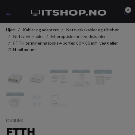
0
Hjem
Kabler og adaptere
Nettverkskabler og tilbehør
Nettverkskabler
Fiberoptiske nettverkskabler
FTTH termineringsboks 4 porter, 80 × 80 mm, vegg eller
DIN-rail mount
LOGILINK
FTTH