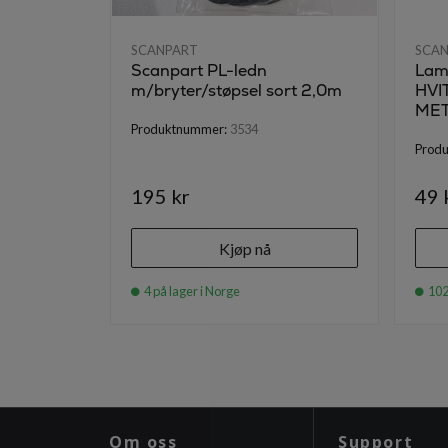
SCANPART
SCA
Scanpart PL-ledn
Lam
m/bryter/støpsel sort 2,0m
HVI
ME
Produktnummer:
3534
Prod
195 kr
49 
Kjøp nå
4 på lager i Norge
102
Om oss
Support