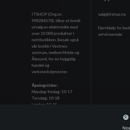
ITSHOP (Org.nr:
salg@itshop.no
998284570), tilbyr et bredt
utvalg av elektronikk med
Fjernhjelp for bed
over 10 000 produkter i
serviceavtale
nettbutikken. Besøk også
vår butikk i Vestnes
sentrum, mellom Molde og
Ålesund, for en hyggelig
handel og
verkstedstjenester.
Åpningstider:
Mandag-fredag: 10-17
Torsdag: 10-18
Lørdag: 10-15
🍪
Noe