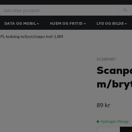
DATA OG MOBIL
HJEM OG FRITID
LYD OG BILDE
PL-ledning m/bryt/støps hvit 1,8M
SCANPART
Scanpa
m/bryt
89 kr
4
på lager i Norge