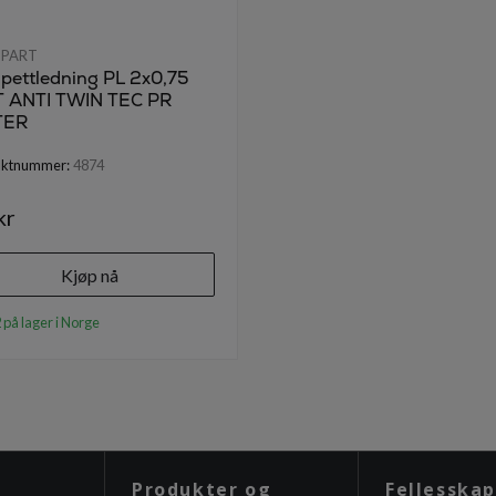
NPART
pettledning PL 2x0,75
T ANTI TWIN TEC PR
TER
uktnummer:
4874
kr
Kjøp nå
 på lager i Norge
Produkter og
Fellesskap