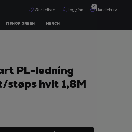
0
Ønskeliste
Logg inn
Handlekurv
ITSHOP GREEN
MERCH
rt PL-ledning
/støps hvit 1,8M