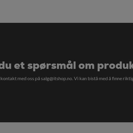
du et spørsmål om produ
a kontakt med oss på
salg@itshop.no
. Vi kan bistå med å finne rikti