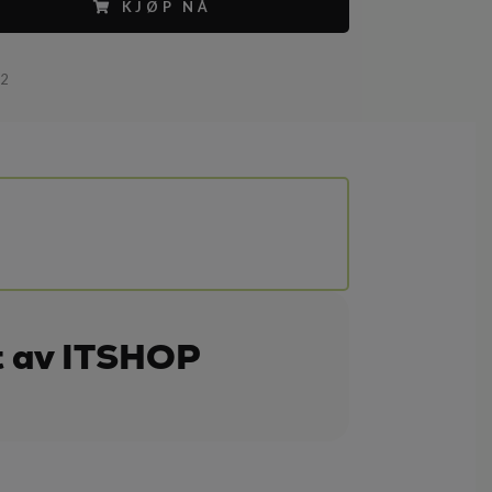
KJØP NÅ
62
t av ITSHOP