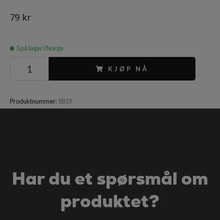
79 kr
5
på lager i Norge
KJØP NÅ
Produktnummer:
8819
Har du et spørsmål om
produktet?