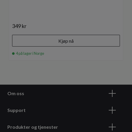
349 kr
Kjøp nå
4 på lager i Norge
Om oss
Support
Produkter og tjenester