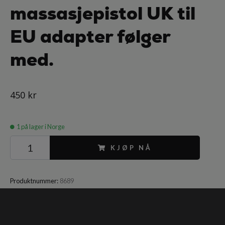
massasjepistol UK til
EU adapter følger
med.
450 kr
1
på lager i Norge
KJØP NÅ
Produktnummer:
8689