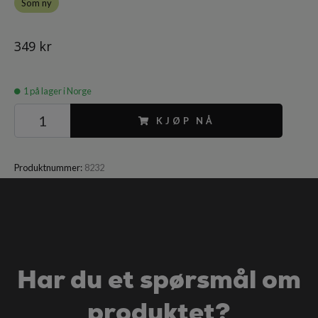
Som ny
349 kr
1
på lager i Norge
KJØP NÅ
Produktnummer:
8232
Har du et spørsmål om
produktet?