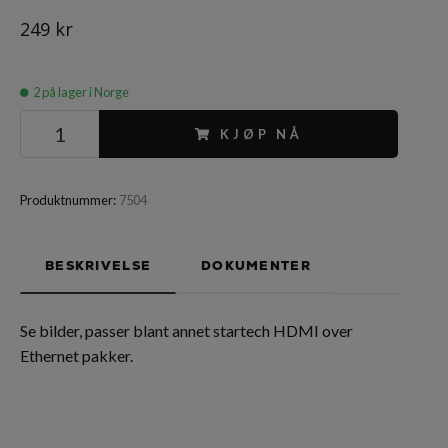
249 kr
2
på lager i Norge
KJØP NÅ
Produktnummer:
7504
BESKRIVELSE
DOKUMENTER
Se bilder, passer blant annet startech HDMI over
Ethernet pakker.