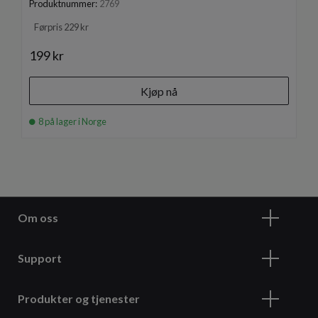
Produktnummer:
2769
Førpris 229 kr
199 kr
Kjøp nå
8 på lager i Norge
Om oss
Support
Produkter og tjenester