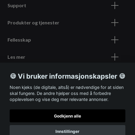
Support
Produkter og tjenester
Fellesskap
Les mer
🍪 Vi bruker informasjonskapsler 🍪
Meld deg på vårt nyhetsbrev
Noen kjeks (de digitale, altså) er nødvendige for at siden
skal fungere. De andre hjelper oss med å forbedre
opplevelsen og vise deg mer relevante annonser.
Godkjenn alle
© 2026 ITSHOP
Innstillinger