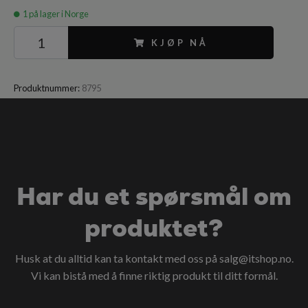
1
på lager i Norge
KJØP NÅ
Produktnummer:
8795
Har du et spørsmål om
produktet?
Husk at du alltid kan ta kontakt med oss på
salg@itshop.no
.
Vi kan bistå med å finne riktig produkt til ditt formål.