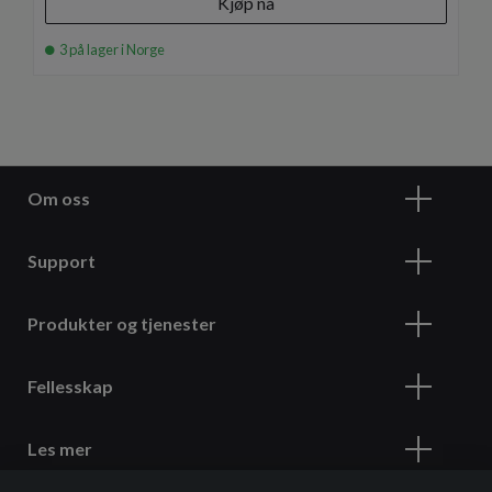
Kjøp nå
3 på lager i Norge
Om oss
Support
Produkter og tjenester
Fellesskap
Les mer