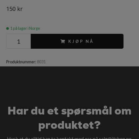
150 kr
1
på lager i Norge
KJØP NÅ
Produktnummer:
8031
Har du et spørsmål om
produktet?
Husk at du alltid kan ta kontakt med oss på
salg@itshop.no
.