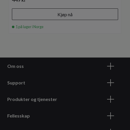
Kjøp nå
1 på lager i Norge
Om oss
Support
Produkter og tjenester
Fellesskap