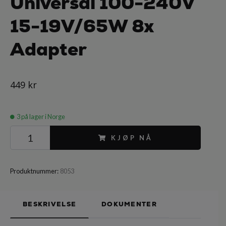
Universal 100-240V
15-19V/65W 8x
Adapter
449 kr
3
på lager i Norge
KJØP NÅ
Produktnummer:
8053
BESKRIVELSE
DOKUMENTER