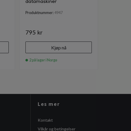
datamaskiner
Produktnumm
Produktnummer:
4947
795 kr
249 kr
Kjøp nå
2 på lager i Norge
2 på lager i
Les mer
Kontakt
Vilkår og betingelser