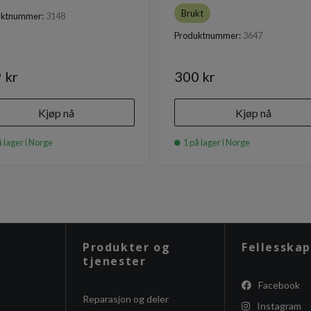
Brukt
uktnummer:
3148
Produktnummer:
3647
 kr
300 kr
Kjøp nå
Kjøp nå
 lager i Norge
1 på lager i Norge
Produkter og
Fellesskap
tjenester
Facebook
Reparasjon og deler
Instagram