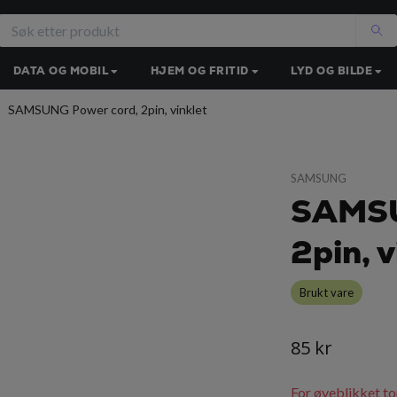
DATA OG MOBIL
HJEM OG FRITID
LYD OG BILDE
SAMSUNG Power cord, 2pin, vinklet
SAMSUNG
SAMSU
2pin, v
Brukt vare
85 kr
For øyeblikket to