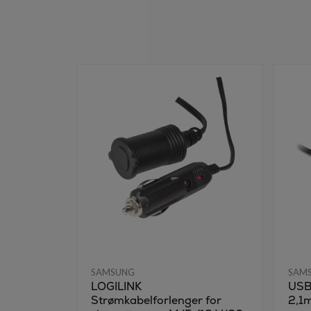
SAMSUNG
SAM
LOGILINK
USB 
Strømkabelforlenger for
2,1m