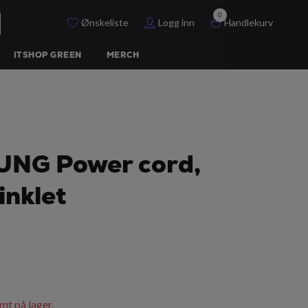
0
Ønskeliste
Logg inn
Handlekurv
ITSHOP GREEN
MERCH
NG Power cord,
inklet
mt på lager.