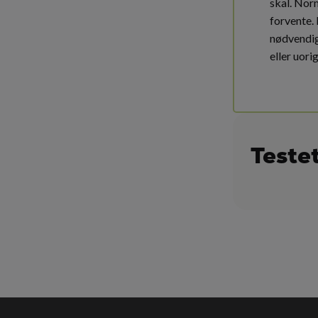
skal. Nor
forvente.
nødvendig 
eller uori
Teste