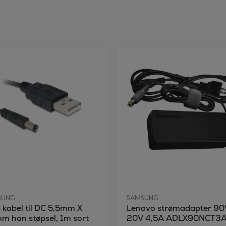
SUNG
SAMSUNG
kabel til DC 5,5mm X
Lenovo strømadapter 9
m han støpsel, 1m sort
20V 4,5A ADLX90NCT3