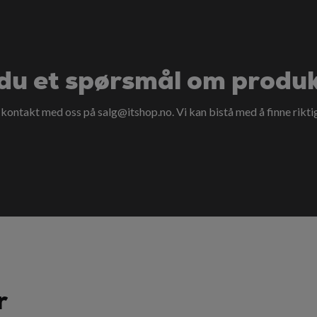
du et spørsmål om produ
a kontakt med oss på
salg@itshop.no
. Vi kan bistå med å finne rikti
r