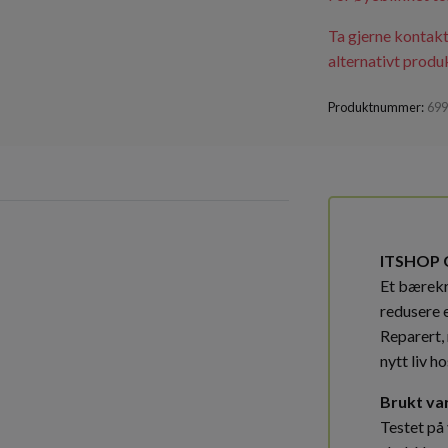
Ta gjerne kontakt
alternativt produk
Produktnummer:
69
ITSHOP 
Et bærekra
redusere 
Reparert, 
nytt liv ho
Brukt va
Testet på