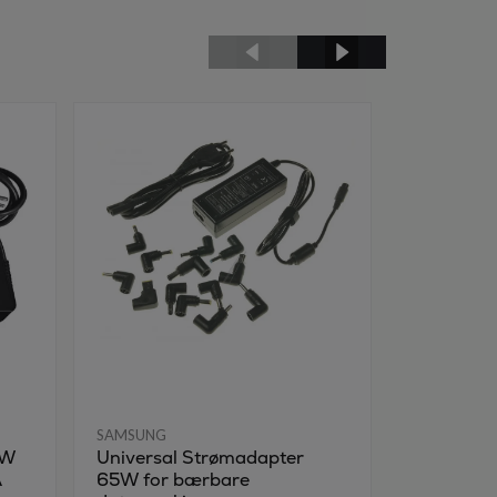
SAMSUNG
SAMSUNG
0W
Universal Strømadapter
Reservet
A
65W for bærbare
med timer