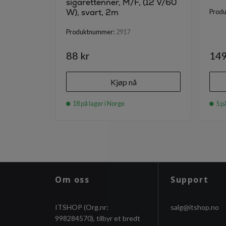
sigarettenner, M/F, (12 V/60
W), svart, 2m
Prod
Produktnummer:
2917
88 kr
149
Kjøp nå
18 på lager i Norge
5 på
Om oss
Support
ITSHOP (Org.nr:
salg@itshop.no
998284570), tilbyr et bredt