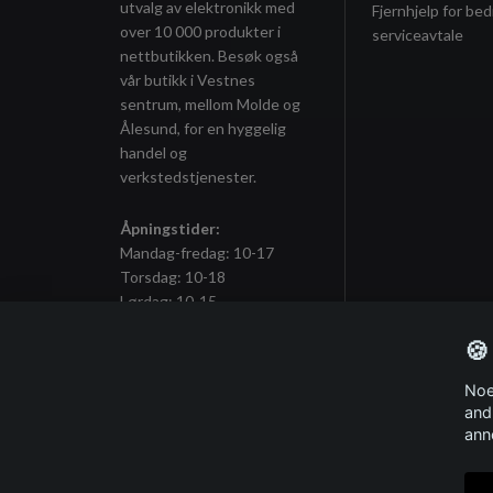
utvalg av elektronikk med
Fjernhjelp for bed
over 10 000 produkter i
serviceavtale
nettbutikken. Besøk også
vår butikk i Vestnes
sentrum, mellom Molde og
Ålesund, for en hyggelig
handel og
verkstedstjenester.
Åpningstider:
Mandag-fredag: 10-17
Torsdag: 10-18
Lørdag: 10-15
🍪
Noe
Meld deg på vårt nyhetsbrev
and
ann