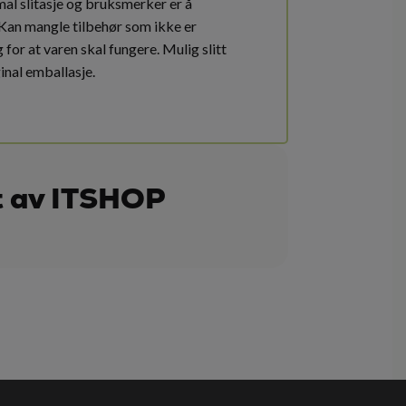
mal slitasje og bruksmerker er å
 Kan mangle tilbehør som ikke er
for at varen skal fungere. Mulig slitt
ginal emballasje.
t av ITSHOP