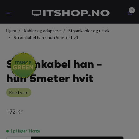
0
Hjem
Kabler og adaptere
Strømkabler og uttak
Strømkabel han - hun 5meter hvit
Strømkabel han -
hun 5meter hvit
Brukt vare
172 kr
1
på lager i Norge