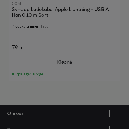
COM
Sync og Ladekabel Apple Lightning - USB A
Han 0.10 m Sort
Produktnummer:
1230
79 kr
Kjøp nå
9 på lager i Norge
Om oss