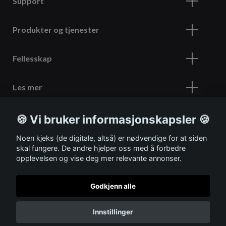
Support
Produkter og tjenester
Fellesskap
Les mer
🍪 Vi bruker informasjonskapsler 🍪
Meld deg på vårt nyhetsbrev
Noen kjeks (de digitale, altså) er nødvendige for at siden
skal fungere. De andre hjelper oss med å forbedre
opplevelsen og vise deg mer relevante annonser.
Godkjenn alle
© 2026 ITSHOP
Innstillinger