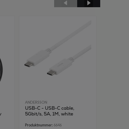
ANDERSSON
ANDERSSON
USB-C - USB-C cable,
USB-C - 
v
5Gbit/s, 5A, 1M, white
sort
Brukt vare
Produktnummer:
6646