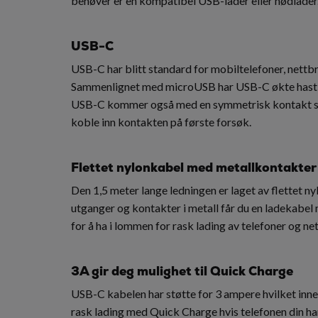
behøver er en kompatibel USB-lader eller nødlader
USB-C
USB-C har blitt standard for mobiltelefoner, nett
Sammenlignet med microUSB har USB-C økte hastig
USB-C kommer også med en symmetrisk kontakt som 
koble inn kontakten på første forsøk.
Flettet nylonkabel med metallkontakter
Den 1,5 meter lange ledningen er laget av flettet n
utganger og kontakter i metall får du en ladekabe
for å ha i lommen for rask lading av telefoner og ne
3A gir deg mulighet til Quick Charge
USB-C kabelen har støtte for 3 ampere hvilket inneb
rask lading med Quick Charge hvis telefonen din har