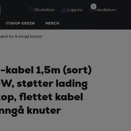
0
Ønskeliste
Logg inn
Handlekurv
ITSHOP GREEN
MERCH
kabel for å unngå knuter
kabel 1,5m (sort)
, støtter lading
op, flettet kabel
unngå knuter