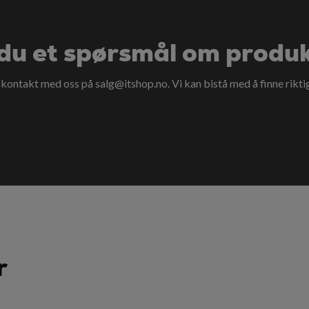
du et spørsmål om produ
a kontakt med oss på
salg@itshop.no
. Vi kan bistå med å finne rikti
r