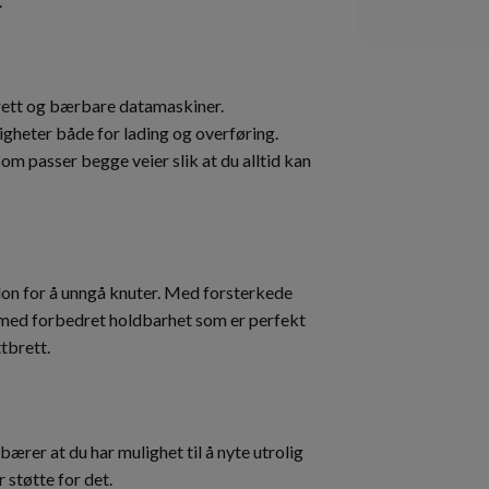
.
brett og bærbare datamaskiner.
heter både for lading og overføring.
passer begge veier slik at du alltid kan
ylon for å unngå knuter. Med forsterkede
l med forbedret holdbarhet som er perfekt
ttbrett.
ærer at du har mulighet til å nyte utrolig
 støtte for det.