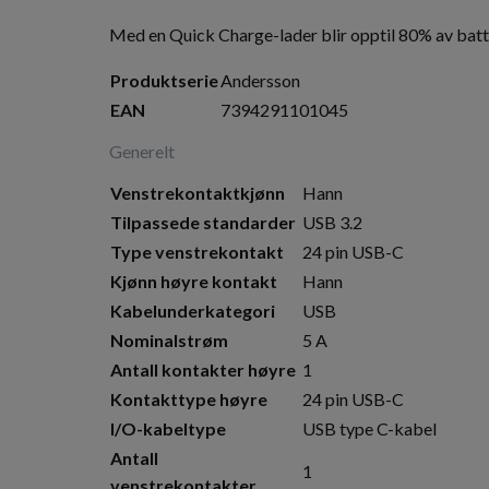
Med en Quick Charge-lader blir opptil 80% av batte
Produktserie
Andersson
EAN
7394291101045
Generelt
Venstrekontaktkjønn
Hann
Tilpassede standarder
USB 3.2
Type venstrekontakt
24 pin USB-C
Kjønn høyre kontakt
Hann
Kabelunderkategori
USB
Nominalstrøm
5 A
Antall kontakter høyre
1
Kontakttype høyre
24 pin USB-C
I/O-kabeltype
USB type C-kabel
Antall
1
venstrekontakter