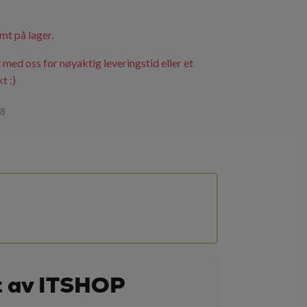
mt på lager.
 med oss for nøyaktig leveringstid eller et
t :)
98
t av ITSHOP