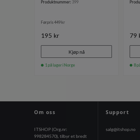
Produktnummer:
399
Prod
Førpris 449 kr
195 kr
79 
Kjøp nå
1 på lager i Norge
8 på
Om oss
Support
ITSHOP (Org.nr:
salg@itshop.no
998284570), tilbyr et bredt