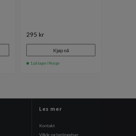
Produktnumm
295 kr
140 kr
Kjøp nå
1 på lager i Norge
1 på lager i
Les mer
Kontakt
Vilkår og betingelser