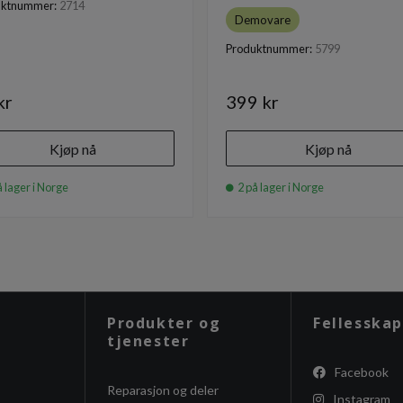
uktnummer:
2714
Demovare
Produktnummer:
5799
kr
399 kr
Kjøp nå
Kjøp nå
 lager i Norge
2 på lager i Norge
Produkter og
Fellesskap
tjenester
Facebook
Reparasjon og deler
Instagram