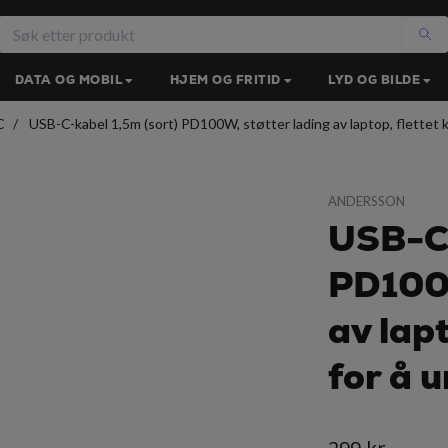
DATA OG MOBIL
HJEM OG FRITID
LYD OG BILDE
C
USB-C-kabel 1,5m (sort) PD100W, støtter lading av laptop, flettet 
ANDERSSON
USB-C-
PD100W
av lapt
for å 