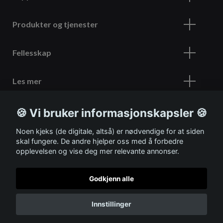
Produkter og tjenester
Fellesskap
Les mer
🍪 Vi bruker informasjonskapsler 🍪
Meld deg på vårt nyhetsbrev
Noen kjeks (de digitale, altså) er nødvendige for at siden
skal fungere. De andre hjelper oss med å forbedre
opplevelsen og vise deg mer relevante annonser.
Godkjenn alle
© 2026 ITSHOP
Innstillinger