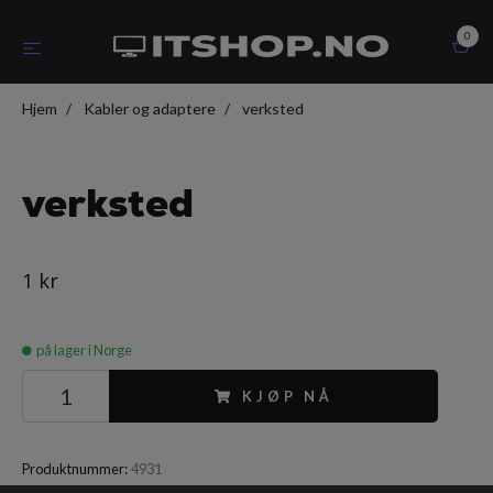
0
Hjem
Kabler og adaptere
verksted
verksted
1 kr
på lager i Norge
KJØP NÅ
Produktnummer:
4931