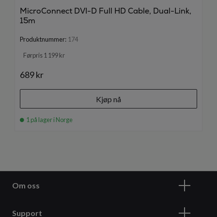
MicroConnect DVI-D Full HD Cable, Dual-Link,
15m
Produktnummer:
174
Førpris 1 199 kr
689 kr
Kjøp nå
1 på lager i Norge
Om oss
Support