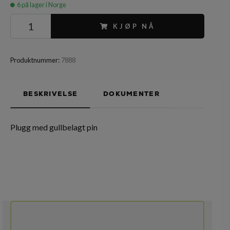
6
på lager i Norge
KJØP NÅ
Produktnummer:
7888
BESKRIVELSE
DOKUMENTER
Plugg med gullbelagt pin