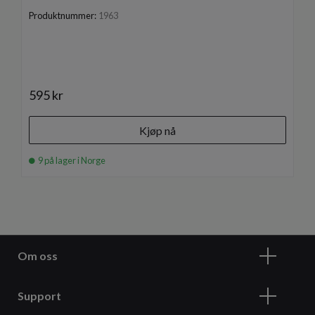
Produktnummer:
1963
595 kr
Kjøp nå
9 på lager i Norge
Om oss
Support