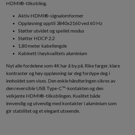
HDMI®-tilkobling.
Aktiv HDMI®-signalomformer
Oppløsning opptil 3840x2160 ved 60 Hz
Støtter utvidet og speilet modus
Støtter HDCP 2.2
1,80 meter kabellengde
Kabinett i høykvalitets aluminium
Nyt alle fordelene som 4K har å by på. Rike farger, klare
kontraster og høy oppløsning lar deg fordype deg i
innholdet som vises. Den enkle håndteringen sikres av
den reversible USB Type-C™-kontakten og den
velkjente HDMI®-tilkoblingen. Kvalitet både
innvendig og utvendig med kontakter i aluminium som
gir stabilitet og et elegant utseende.