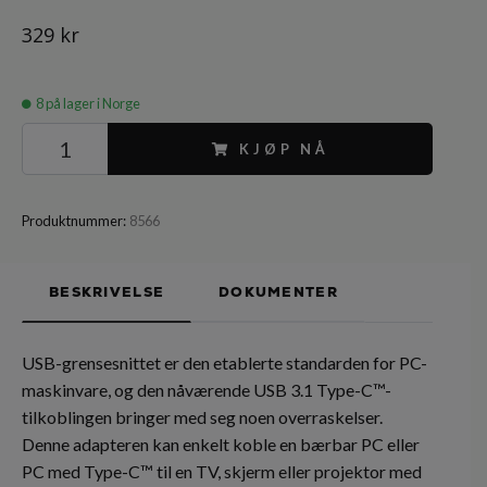
329 kr
8
på lager i Norge
KJØP NÅ
Produktnummer:
8566
BESKRIVELSE
DOKUMENTER
USB-grensesnittet er den etablerte standarden for PC-
maskinvare, og den nåværende USB 3.1 Type-C™-
tilkoblingen bringer med seg noen overraskelser.
Denne adapteren kan enkelt koble en bærbar PC eller
PC med Type-C™ til en TV, skjerm eller projektor med