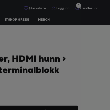
0
Ønskeliste
Logg inn
Handlekurv
ITSHOP GREEN
MERCH
r, HDMI hunn >
terminalblokk