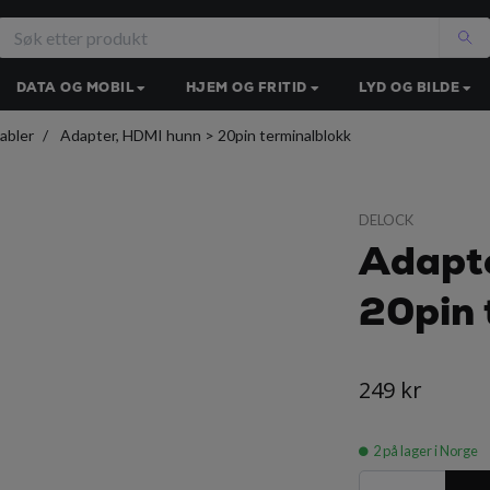
DATA OG MOBIL
HJEM OG FRITID
LYD OG BILDE
abler
Adapter, HDMI hunn > 20pin terminalblokk
DELOCK
Adapte
20pin 
249 kr
2
på lager i Norge