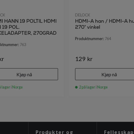
OCK
DELOCK
I HANN 19 POLTIL HDMI
HDMI-A han / HDMI-A hu
 19 POL.
270° vinkel
KELADAPTER, 270GRAD
Produktnummer:
764
uktnummer:
763
kr
129 kr
Kjøp nå
Kjøp nå
 lager i Norge
2 på lager i Norge
Produkter og
Fellesskap