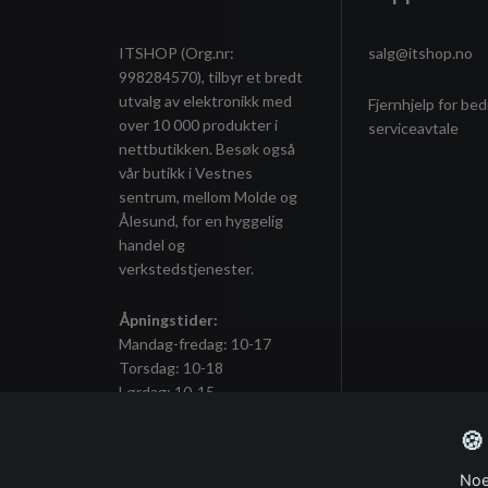
ITSHOP (Org.nr:
salg@itshop.no
998284570), tilbyr et bredt
utvalg av elektronikk med
Fjernhjelp for bed
over 10 000 produkter i
serviceavtale
nettbutikken. Besøk også
vår butikk i Vestnes
sentrum, mellom Molde og
Ålesund, for en hyggelig
handel og
verkstedstjenester.
Åpningstider:
Mandag-fredag: 10-17
Torsdag: 10-18
Lørdag: 10-15
🍪
Noe