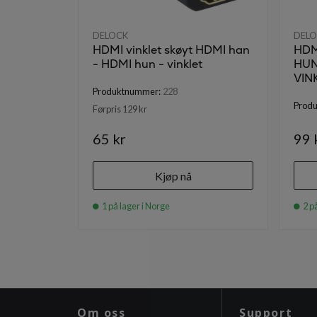
DELOCK
DEL
HDMI vinklet skøyt HDMI han
HDM
- HDMI hun - vinklet
HUN
VIN
Produktnummer:
228
Prod
Førpris 129 kr
65 kr
99 
Kjøp nå
1 på lager i Norge
2 på
Om oss
Support