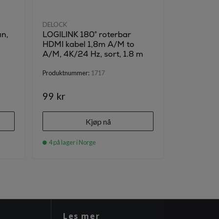
DELOCK
DELOCK
n,
LOGILINK 180° roterbar
DELTACO 
HDMI kabel 1,8m A/M to
HDMI Con
A/M, 4K/24 Hz, sort, 1.8 m
Produktnumm
Produktnummer:
1717
99 kr
1 290 kr
Kjøp nå
4 på lager i Norge
1 på lager i
Les mer