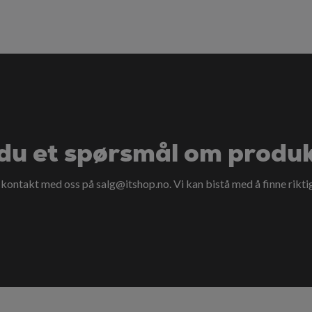
du et spørsmål om produ
a kontakt med oss på
salg@itshop.no
. Vi kan bistå med å finne rikti