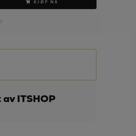
KJØP NÅ
67
t av ITSHOP