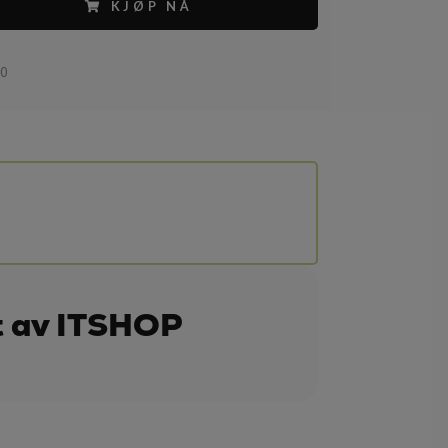
KJØP NÅ
20
t av ITSHOP