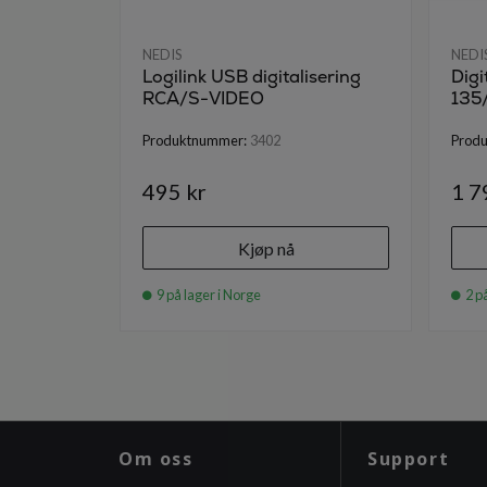
NEDIS
NEDI
Logilink USB digitalisering
Dig
RCA/S-VIDEO
135
Produktnummer:
3402
Prod
495 kr
1 7
Kjøp nå
9 på lager i Norge
2 på
Om oss
Support