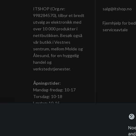
ITSHOP (Org.nr:
salg@itshop.no
998284570), tilbyr et bredt
utvalg av elektronikk med
Fjernhjelp for bed
over 10 000 produkter i
serviceavtale
nettbutikken. Besøk også
vår butikk i Vestnes
sentrum, mellom Molde og
Ålesund, for en hyggelig
handel og
verkstedstjenester.
Åpningstider:
Mandag-fredag: 10-17
Torsdag: 10-18
Lørdag: 10-15
🍪
Noe
Meld deg på vårt nyhetsbrev
and