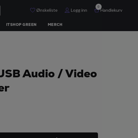
0
Ønskeliste
Logg inn
Handlekurv
ITSHOP GREEN
MERCH
USB Audio / Video
er