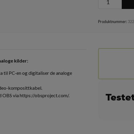
Produktnummer:
32
aloge kilder:
 til PC-en og digitaliser de analoge
ideo-komposittkabel.
Teste
d
OBS
via
https
://obsproject
.com/
.