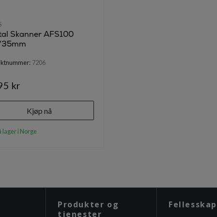
S
ital Skanner AFS100
/35mm
uktnummer:
7206
95 kr
Kjøp nå
 lager i Norge
Produkter og
Fellesskap
tjenester