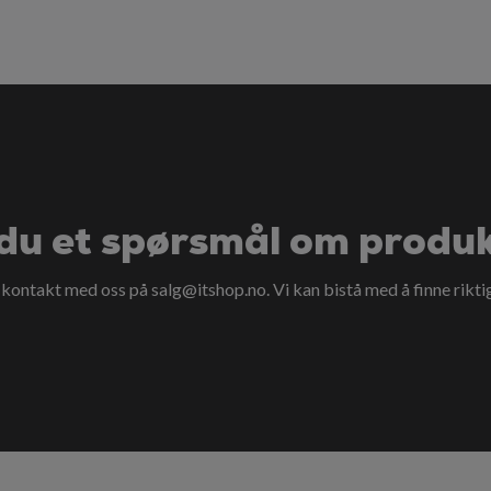
du et spørsmål om produ
a kontakt med oss på
salg@itshop.no
. Vi kan bistå med å finne rikti