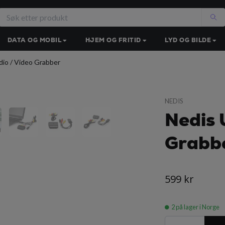
DATA OG MOBIL
HJEM OG FRITID
LYD OG BILDE
io / Video Grabber
NEDIS
Nedis 
Grabb
599 kr
2
på lager i Norge