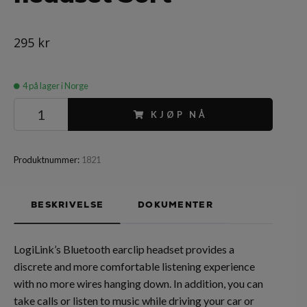
295 kr
4
på lager i Norge
KJØP NÅ
Produktnummer:
1821
BESKRIVELSE
DOKUMENTER
LogiLink’s Bluetooth earclip headset provides a
discrete and more comfortable listening experience
with no more wires hanging down. In addition, you can
take calls or listen to music while driving your car or