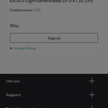
KATA D-Light Kameraveske ZP-2 KT DL-ZP2
Produktnummer:
8330
99 kr
Kjøp nå
2 på lager i Norge
Om oss
Support