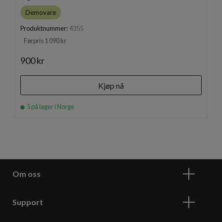
Demovare
Produktnummer:
4355
Førpris 1 090 kr
900 kr
Kjøp nå
5 på lager i Norge
Om oss
Support