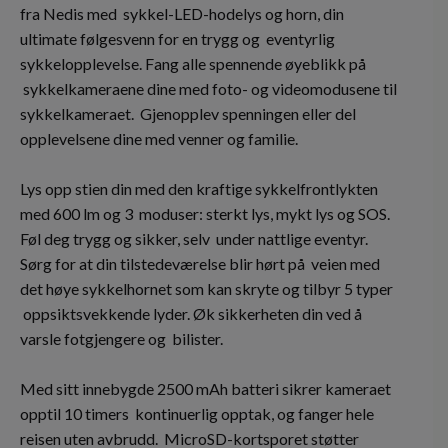
fra Nedis med sykkel-LED-hodelys og horn, din
ultimate følgesvenn for en trygg og eventyrlig
sykkelopplevelse. Fang alle spennende øyeblikk på
sykkelkameraene dine med foto- og videomodusene til
sykkelkameraet. Gjenopplev spenningen eller del
opplevelsene dine med venner og familie.
Lys opp stien din med den kraftige sykkelfrontlykten
med 600 lm og 3 moduser: sterkt lys, mykt lys og SOS.
Føl deg trygg og sikker, selv under nattlige eventyr.
Sørg for at din tilstedeværelse blir hørt på veien med
det høye sykkelhornet som kan skryte og tilbyr 5 typer
oppsiktsvekkende lyder. Øk sikkerheten din ved å
varsle fotgjengere og bilister.
Med sitt innebygde 2500 mAh batteri sikrer kameraet
opptil 10 timers kontinuerlig opptak, og fanger hele
reisen uten avbrudd. MicroSD-kortsporet støtter