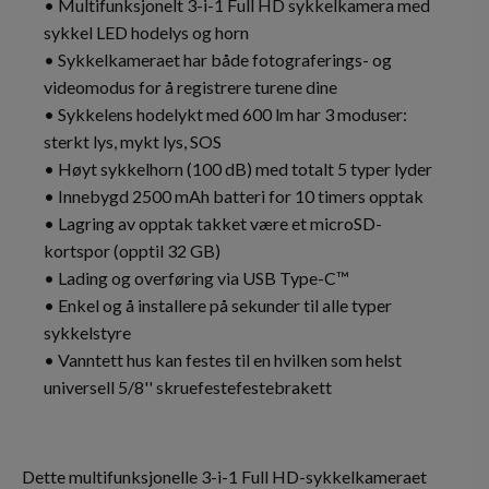
• Multifunksjonelt 3-i-1 Full HD sykkelkamera med
sykkel LED hodelys og horn
• Sykkelkameraet har både fotograferings- og
videomodus for å registrere turene dine
• Sykkelens hodelykt med 600 lm har 3 moduser:
sterkt lys, mykt lys, SOS
• Høyt sykkelhorn (100 dB) med totalt 5 typer lyder
• Innebygd 2500 mAh batteri for 10 timers opptak
• Lagring av opptak takket være et microSD-
kortspor (opptil 32 GB)
• Lading og overføring via USB Type-C™
• Enkel og å installere på sekunder til alle typer
sykkelstyre
• Vanntett hus kan festes til en hvilken som helst
universell 5/8'' skruefestefestebrakett
Dette multifunksjonelle 3-i-1 Full HD-sykkelkameraet