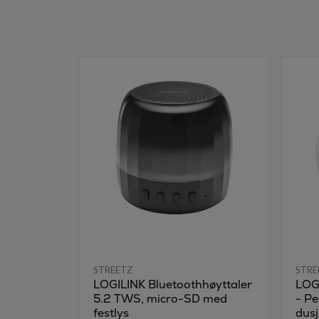
STREETZ
STRE
LOGILINK Bluetoothhøyttaler
LOG
5.2 TWS, micro-SD med
- Pe
festlys
dusj