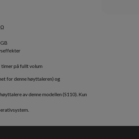
 Ω
2 GB
seffekter
 timer på fullt volum
et for denne høyttaleren) og
høyttalere av denne modellen (S110). Kun
perativsystem.