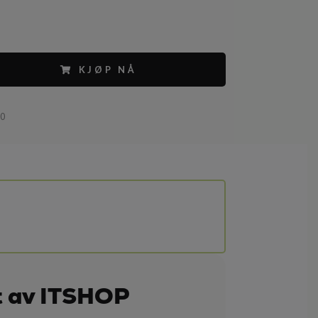
KJØP NÅ
80
t av ITSHOP