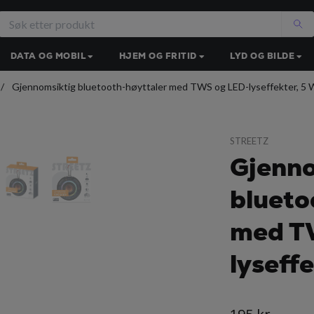
DATA OG MOBIL
HJEM OG FRITID
LYD OG BILDE
Gjennomsiktig bluetooth-høyttaler med TWS og LED-lyseffekter, 5 
STREETZ
Gjenno
blueto
med T
lyseff