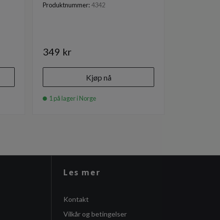
Demovare
Produktnummer:
4342
Produktnumm
Førpris 799 kr
349 kr
999 kr
Kjøp nå
1 på lager i Norge
1 på lager i
Les mer
Kontakt
Vilkår og betingelser