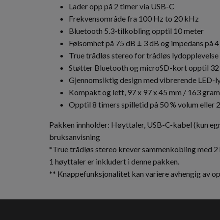
Lader opp på 2 timer via USB-C
Frekvensområde fra 100 Hz to 20 kHz
Bluetooth 5.3-tilkobling opptil 10 meter
Følsomhet på 75 dB ± 3 dB og impedans på 4
True trådløs stereo for trådløs lydopplevelse
Støtter Bluetooth og microSD-kort opptil 3
Gjennomsiktig design med vibrerende LED-ly
Kompakt og lett, 97 x 97 x 45 mm / 163 gram
Opptil 8 timers spilletid på 50 % volum eller 2
Pakken innholder: Høyttaler, USB-C-kabel (kun egn
bruksanvisning
*True trådløs stereo krever sammenkobling med 2 
1 høyttaler er inkludert i denne pakken.
** Knappefunksjonalitet kan variere avhengig av o