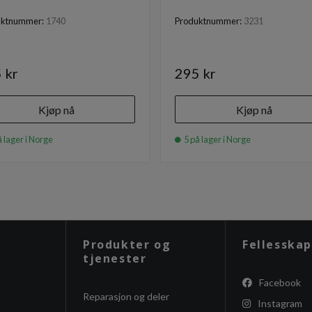
uktnummer:
1740
Produktnummer:
3231
 kr
295 kr
Kjøp nå
Kjøp nå
 lager i Norge
5 på lager i Norge
Produkter og
Fellesskap
tjenester
Facebook
Reparasjon og deler
Instagram