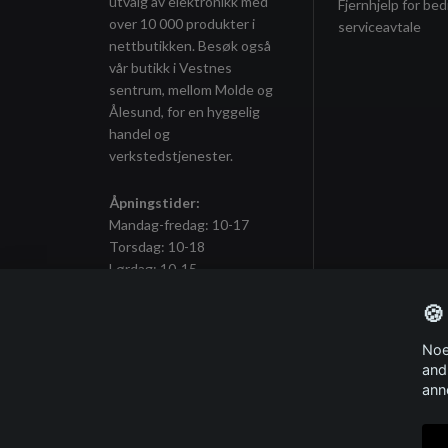
utvalg av elektronikk med
Fjernhjelp for bed
over 10 000 produkter i
serviceavtale
nettbutikken. Besøk også
vår butikk i Vestnes
sentrum, mellom Molde og
Ålesund, for en hyggelig
handel og
verkstedstjenester.
Åpningstider:
Mandag-fredag: 10-17
Torsdag: 10-18
Lørdag: 10-15
🍪
Noe
Meld deg på vårt nyhetsbrev
and
ann