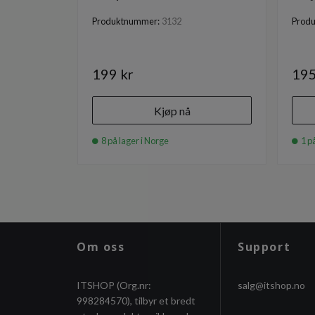
Produktnummer:
3132
Prod
199 kr
195
Kjøp nå
8 på lager i Norge
1 på
Om oss
Support
ITSHOP (Org.nr:
salg@itshop.no
998284570), tilbyr et bredt