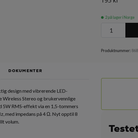
195 kr
2
på lager i Norge
Produktnummer:
86
DOKUMENTER
ktig design med vibrerende LED-
ue Wireless Stereo og brukervennlige
ed 5W RMS-effekt via en 1,5-tommers
Hz, med impedans på 4 Ω. Nyt opptil 8
llt volum.
Teste