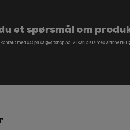
du et spørsmål om produ
a kontakt med oss på
salg@itshop.no
. Vi kan bistå med å finne rikti
r