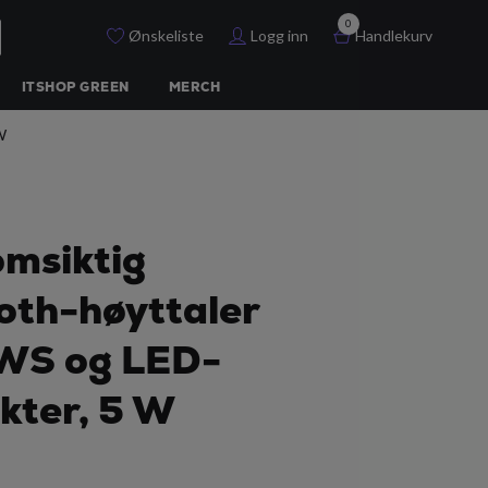
0
Ønskeliste
Logg inn
Handlekurv
ITSHOP GREEN
MERCH
W
msiktig
oth-høyttaler
WS og LED-
ekter, 5 W