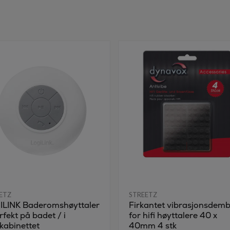
ETZ
STREETZ
ILINK Baderomshøyttaler
Firkantet vibrasjonsdem
rfekt på badet / i
for hifi høyttalere 40 x
kabinettet
40mm 4 stk