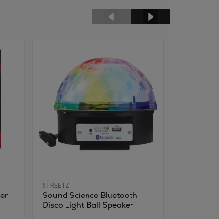
STREETZ
STREETZ
ber
Sound Science Bluetooth
Altec lan
Disco Light Ball Speaker
høyttaler 