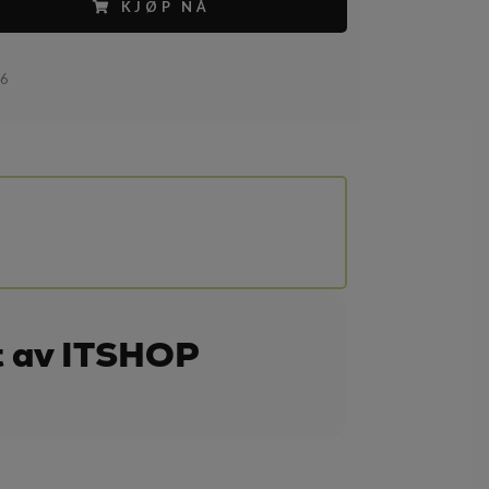
KJØP NÅ
46
t av ITSHOP