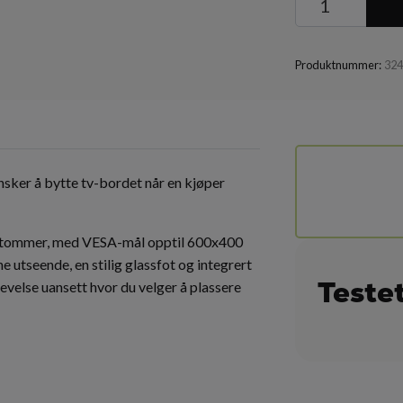
Produktnummer:
32
ønsker å bytte tv-bordet når en kjøper
l 70 tommer, med VESA-mål opptil 600x400
utseende, en stilig glassfot og integrert
Teste
levelse uansett hvor du velger å plassere