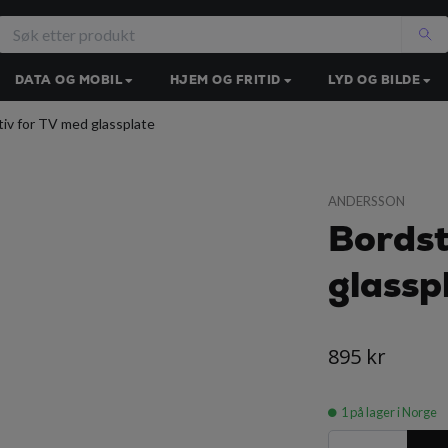
DATA OG MOBIL
HJEM OG FRITID
LYD OG BILDE
iv for TV med glassplate
ANDERSSON
Bordst
glassp
895 kr
1
på lager i Norge