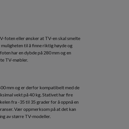
-foten eller ønsker at TV-en skal smelte
uligheten til å finne riktig høyde og
ssfoten har en dybde på 280 mm og en
ste TV-møbler.
x400 mm og er derfor kompatibelt med de
simal vekt på 40 kg. Stativet har fire
kelen fra -35 til 35 grader for å oppnå en
feranser. Vær oppmerksom på at det kan
ng av større TV-modeller.