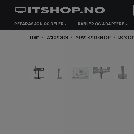
REPARASJON OG DELER
KABLER OG ADAPTERE
Hjem
Lyd og bilde
Vegg- og takfester
Bordstat