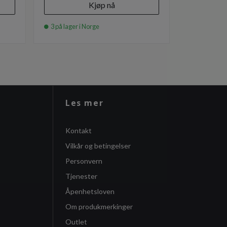
Kjøp nå
3 på lager i Norge
8 på lager i
Les mer
Kontakt
Vilkår og betingelser
Personvern
Tjenester
Åpenhetsloven
Om produkmerkinger
Outlet