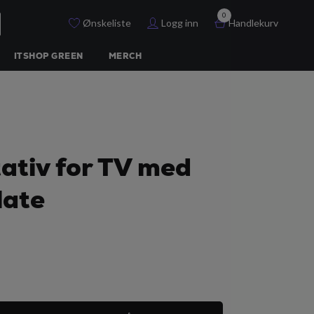
0
Ønskeliste
Logg inn
Handlekurv
ITSHOP GREEN
MERCH
ativ for TV med
late