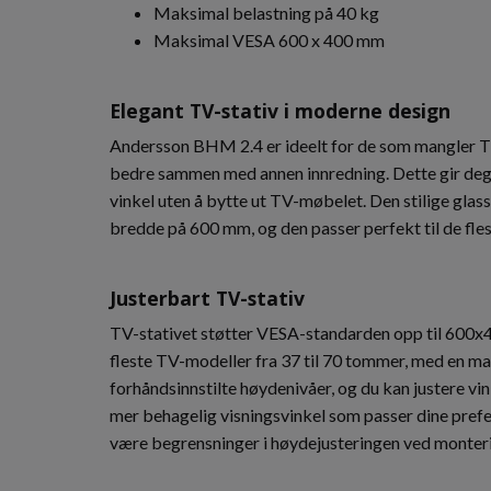
Maksimal belastning på 40 kg
Maksimal VESA 600 x 400 mm
Elegant TV-stativ i moderne design
Andersson BHM 2.4 er ideelt for de som mangler TV
bedre sammen med annen innredning. Dette gir deg m
vinkel uten å bytte ut TV-møbelet. Den stilige gla
bredde på 600 mm, og den passer perfekt til de fle
Justerbart TV-stativ
TV-stativet støtter VESA-standarden opp til 600
fleste TV-modeller fra 37 til 70 tommer, med en mak
forhåndsinnstilte høydenivåer, og du kan justere vin
mer behagelig visningsvinkel som passer dine pre
være begrensninger i høydejusteringen ved monteri