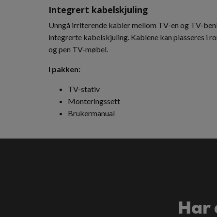
Integrert kabelskjuling
Unngå irriterende kabler mellom TV-en og TV-benke
integrerte kabelskjuling. Kablene kan plasseres i r
og pen TV-møbel.
I pakken:
TV-stativ
Monteringssett
Brukermanual
Har 