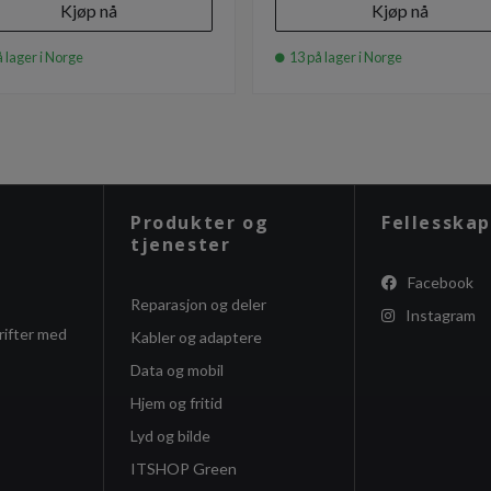
Kjøp nå
Kjøp nå
 lager i Norge
13 på lager i Norge
Produkter og
Fellesskap
tjenester
Facebook
Reparasjon og deler
Instagram
rifter med
Kabler og adaptere
Data og mobil
Hjem og fritid
Lyd og bilde
ITSHOP Green