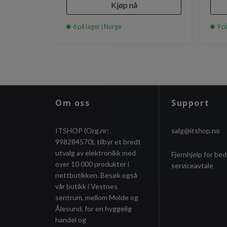
Kjøp nå
6 på lager i Norge
9 på
Om oss
Support
ITSHOP (Org.nr:
salg@itshop.no
998284570), tilbyr et bredt
utvalg av elektronikk med
Fjernhjelp for bed
over 10 000 produkter i
serviceavtale
nettbutikken. Besøk også
vår butikk i Vestnes
sentrum, mellom Molde og
Ålesund, for en hyggelig
handel og