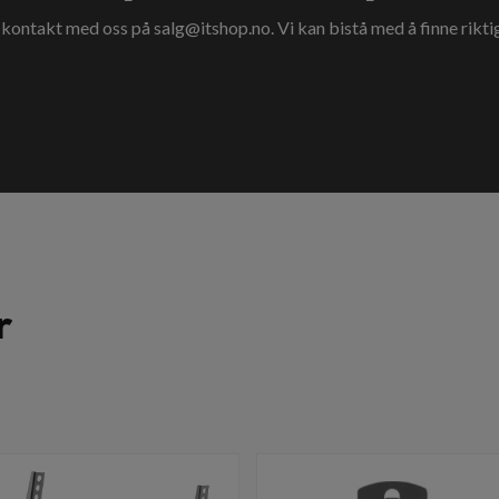
a kontakt med oss på
salg@itshop.no
. Vi kan bistå med å finne rikti
r