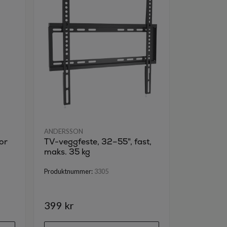
ANDERSSON
ANDERSSON
or
TV-veggfeste, 32–55", fast,
Bordstati
maks. 35 kg
Perfekt n
føttene til
Produktnummer:
3305
Produktnumm
399 kr
749 kr