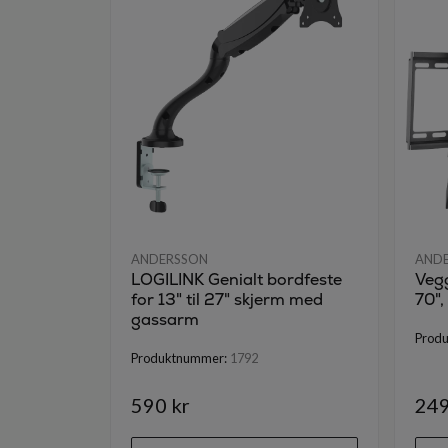
ANDERSSON
AND
LOGILINK Genialt bordfeste
Vegg
for 13" til 27" skjerm med
70",
gassarm
Prod
Produktnummer:
1792
590 kr
249