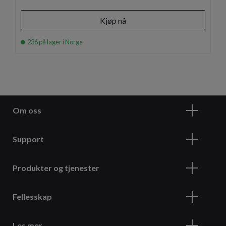
Kjøp nå
236 på lager i Norge
Om oss
Support
Produkter og tjenester
Fellesskap
Les mer