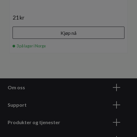
21 kr
Kjøp nå
3 på lager i Norge
Om oss
Support
Produkter og tjenester