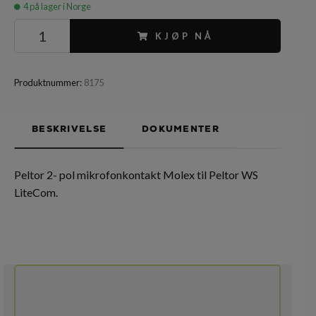
4
på lager i Norge
KJØP NÅ
Produktnummer:
8175
BESKRIVELSE
DOKUMENTER
Peltor 2- pol mikrofonkontakt Molex til Peltor WS
LiteCom.