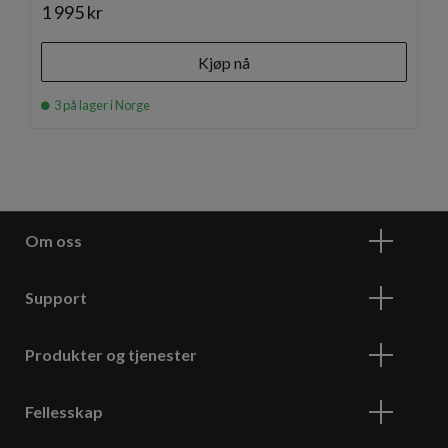
1 995 kr
Kjøp nå
3 på lager i Norge
Om oss
Support
Produkter og tjenester
Fellesskap