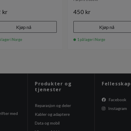
 kr
450 kr
Kjøp nå
Kjøp nå
 lager i Norge
1 på lager i Norge
Produkter og
Fellesskap
tjenester
Facebook
Reparasjon og deler
Instagram
rifter med
Kabler og adaptere
Data og mobil