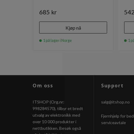
685 kr
542
Kjøp nå
1 på lager i Norge
1 på
Om oss
Support
ITSHOP (Org.nr:
salg@itshop.no
998284570), tilbyr et bredt
utvalg av elektronikk med
Fjernhjelp for bed
over 10 000 produkter i
serviceavtale
nettbutikken. Besøk også