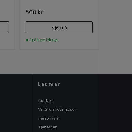
500 kr
685 kr
Kjøp nå
1 på lager i Norge
1 på lager i
Les mer
Kontakt
Vilkår og betingelser
Personvern
Tjenester