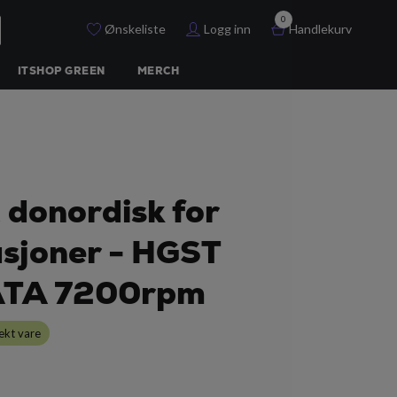
0
Ønskeliste
Logg inn
Handlekurv
ITSHOP GREEN
MERCH
 donordisk for
sjoner - HGST
ATA 7200rpm
ekt vare