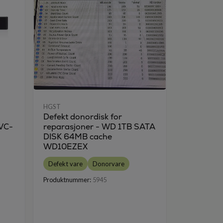
HGST
HGST
Defekt donordisk for
Defekt do
UVC-
reparasjoner - WD 1TB SATA
reparasjo
DISK 64MB cache
HDS7210
WD10EZEX
Defekt var
Defekt vare
Donorvare
Produktnumm
Produktnummer:
5945