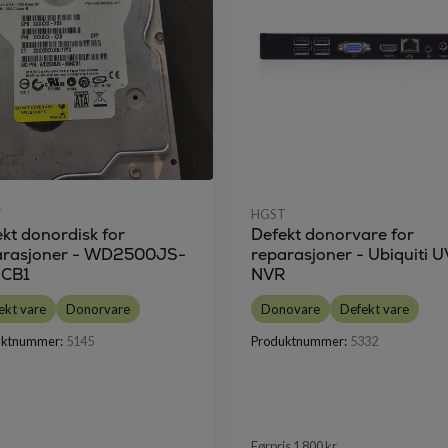
T
HGST
kt donordisk for
Defekt donorvare for
arasjoner - WD2500JS-
reparasjoner - Ubiquiti 
CB1
NVR
ekt vare
Donorvare
Donovare
Defekt vare
uktnummer:
5145
Produktnummer:
5332
Førpris 1 800 kr