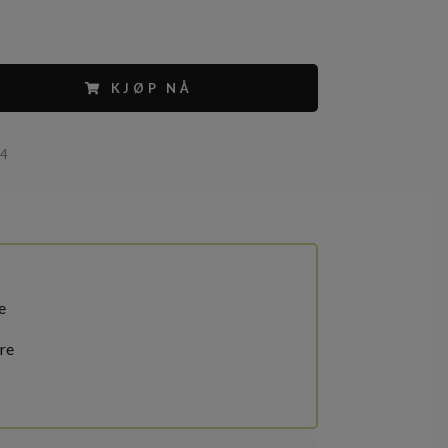
KJØP NÅ
64
e
re