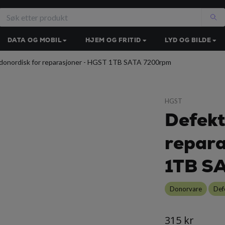
DATA OG MOBIL
HJEM OG FRITID
LYD OG BILDE
donordisk for reparasjoner - HGST 1TB SATA 7200rpm
HGST
Defekt
repara
1TB S
Donorvare
Def
315 kr