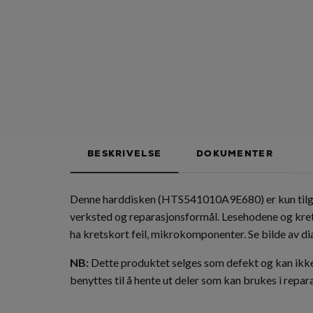
BESKRIVELSE
DOKUMENTER
Denne harddisken (HTS541010A9E680) er kun til
verksted og reparasjonsformål. Lesehodene og kret
ha kretskort feil, mikrokomponenter. Se bilde av d
NB:
Dette produktet selges som defekt og kan ikke 
benyttes til å hente ut deler som kan brukes i repar