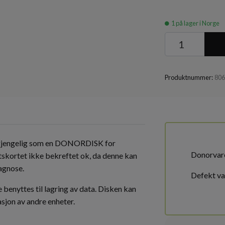
1
på lager i Norge
Produktnummer:
80
gjengelig som en DONORDISK for
Donorvar
skortet ikke bekreftet ok, da denne kan
iagnose.
Defekt va
benyttes til lagring av data. Disken kan
asjon av andre enheter.