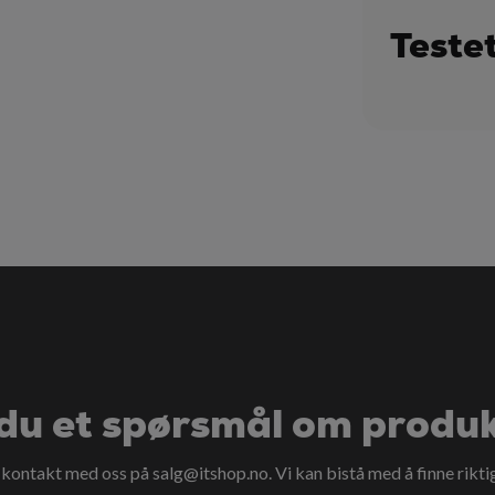
Teste
du et spørsmål om produ
a kontakt med oss på
salg@itshop.no
. Vi kan bistå med å finne rikti