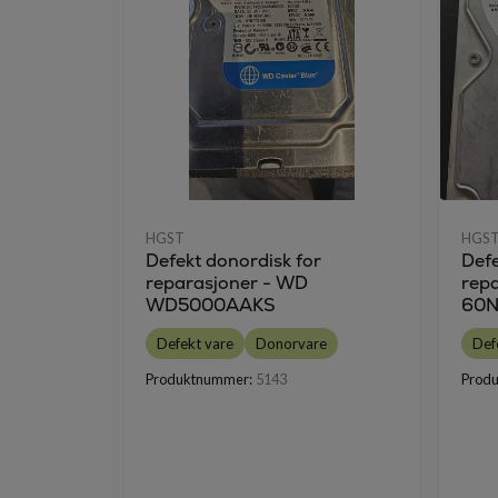
HGST
HGS
Defekt donordisk for
Defe
reparasjoner - WD
rep
WD5000AAKS
60N
Defekt vare
Donorvare
Def
Produktnummer:
5143
Prod