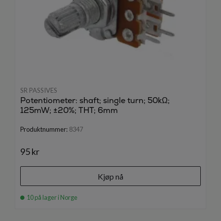
SR PASSIVES
Potentiometer: shaft; single turn; 50kΩ;
125mW; ±20%; THT; 6mm
Produktnummer:
8347
95 kr
Kjøp nå
10 på lager i Norge