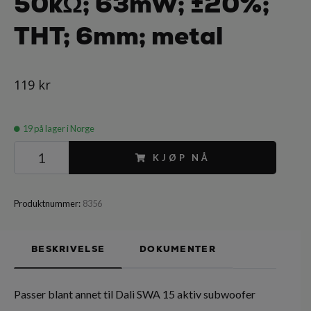
50kΩ; 63mW; ±20%;
THT; 6mm; metal
119 kr
19
på lager i Norge
KJØP NÅ
Produktnummer:
8356
BESKRIVELSE
DOKUMENTER
Passer blant annet til Dali SWA 15 aktiv subwoofer