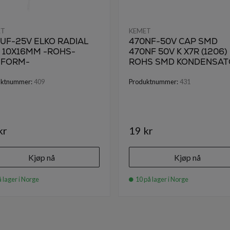
ET
KEMET
UF-25V ELKO RADIAL
470NF-50V CAP SMD
° 10X16MM -ROHS-
470NF 50V K X7R (1206)
NFORM-
ROHS SMD KONDENSAT
uktnummer:
409
Produktnummer:
431
kr
19 kr
Kjøp nå
Kjøp nå
 lager i Norge
10 på lager i Norge