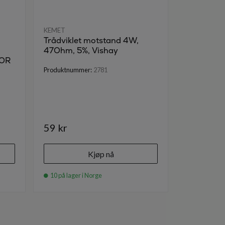
KEMET
KEMET
Trådviklet motstand 4W,
0,1UF-63
47Ohm, 5%, Vishay
Filmkond
OR
Produktnummer:
2781
Produktnumm
59 kr
95 kr
Kjøp nå
10 på lager i Norge
7 på lager i