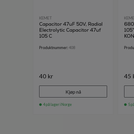
KEMET
KEM
Capacitor 47uF 50V, Radial
680
Electrolytic Capacitor 47uf
105
105 C
KO
Produktnummer:
408
Prod
40 kr
45 
Kjøp nå
4 på lager i Norge
5 på