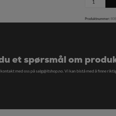
Produktnummer:
80
du et spørsmål om produ
a kontakt med oss på
salg@itshop.no
. Vi kan bistå med å finne rikti