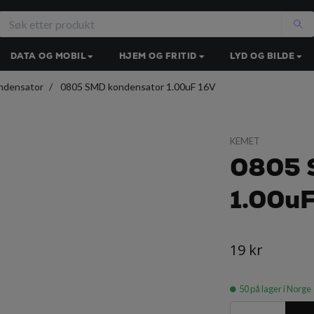
DATA OG MOBIL
HJEM OG FRITID
LYD OG BILDE
ndensator
0805 SMD kondensator 1.00uF 16V
KEMET
0805 
1.00uF
19 kr
50
på lager i Norge