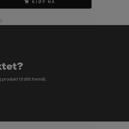
KJØP NÅ
82
ktet?
g produkt til ditt formål.