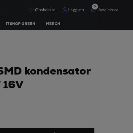
0
Ønskeliste
Logg inn
Handlekurv
ITSHOP GREEN
MERCH
SMD kondensator
 16V