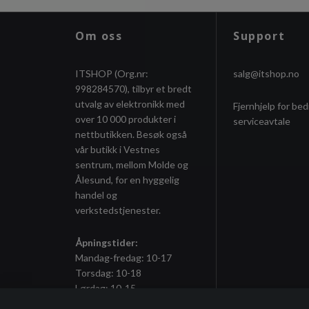
Om oss
Support
ITSHOP (Org.nr:
salg@itshop.no
998284570), tilbyr et bredt
utvalg av elektronikk med
Fjernhjelp for bed
over 10 000 produkter i
serviceavtale
nettbutikken. Besøk også
vår butikk i Vestnes
sentrum, mellom Molde og
Ålesund, for en hyggelig
handel og
verkstedstjenester.
Åpningstider:
Mandag-fredag: 10-17
Torsdag: 10-18
Lørdag: 10-15