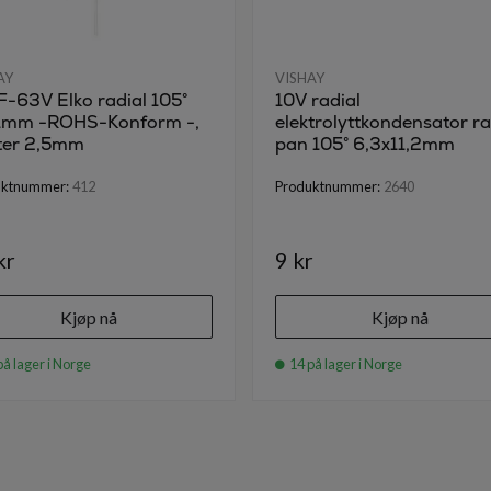
AY
VISHAY
-63V Elko radial 105°
10V radial
1mm -ROHS-Konform -,
elektrolyttkondensator ra
ter 2,5mm
pan 105° 6,3x11,2mm
uktnummer:
412
Produktnummer:
2640
kr
9 kr
Kjøp nå
Kjøp nå
på lager i Norge
14 på lager i Norge