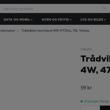
DATA OG MOBIL
HJEM OG FRITID
LYD OG BILDE
ndensator
Trådviklet motstand 4W, 47Ohm, 5%, Vishay
VISHAY
Trådvi
4W, 4
59 kr
10
på lager i Norge