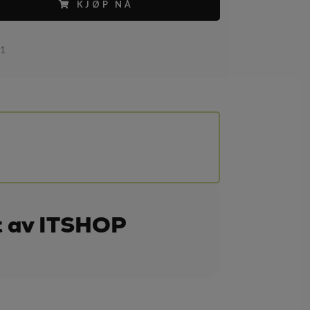
KJØP NÅ
81
t av ITSHOP