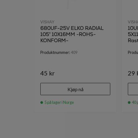
VISHAY
VISH
680UF-25V ELKO RADIAL
10UF
105° 10X16MM -ROHS-
5X1
KONFORM-
Ras
Produktnummer:
409
Prod
45 kr
29 
Kjøp nå
5 på lager i Norge
40 