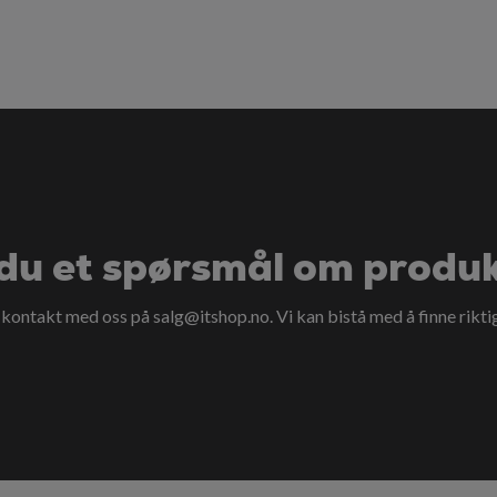
du et spørsmål om produ
a kontakt med oss på
salg@itshop.no
. Vi kan bistå med å finne rikti