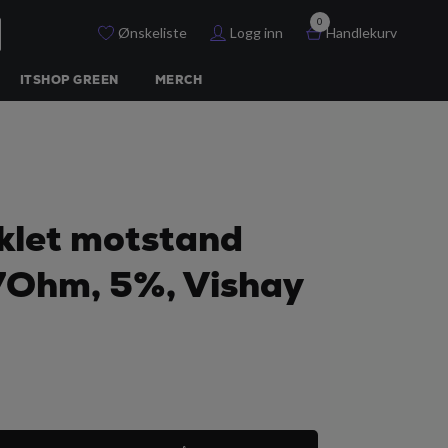
0
Ønskeliste
Logg inn
Handlekurv
ITSHOP GREEN
MERCH
klet motstand
7Ohm, 5%, Vishay