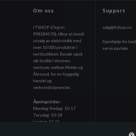
Om oss
Support
ITSHOP (Org.nr:
salg@itshop.no
998284570), tilbyr et bredt
utvalg av elektronikk med
Fjernhjelp for bed
over 10 000 produkter i
serviceavtale
nettbutikken. Besøk også
vår butikk i Vestnes
sentrum, mellom Molde og
Ålesund, for en hyggelig
handel og
verkstedstjenester.
Åpningstider:
Mandag-fredag: 10-17
Torsdag: 10-18
Lørdag: 10-15
🍪