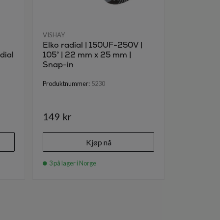
VISHAY
VISHAY
Elko radial | 150UF-250V |
82UF-450V
dial
105° | 22 mm x 25 mm |
18x31,5m
Snap-in
Produktnumm
Produktnummer:
5230
149 kr
149 kr
Kjøp nå
3 på lager i Norge
2 på lager i