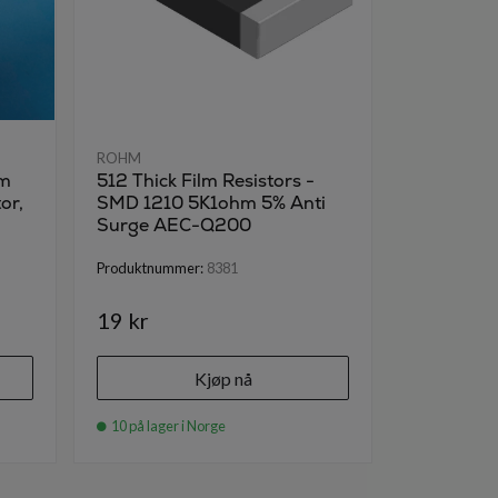
ROHM
ROHM
hm
512 Thick Film Resistors -
750 Thick 
or,
SMD 1210 5K1ohm 5% Anti
SMD 1210
Surge AEC-Q200
Surge A
Produktnummer:
8381
Produktnumm
19 kr
19 kr
Kjøp nå
10 på lager i Norge
100 på lage