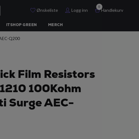
0
Ønskeliste
Logg inn
Handlekurv
ITSHOP GREEN
MERCH
e AEC-Q200
ick Film Resistors
 1210 100Kohm
i Surge AEC-