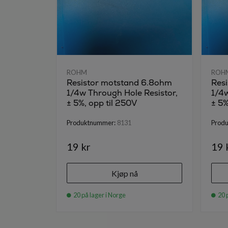
ROHM
ROH
Resistor motstand 6.8ohm
Res
1/4w Through Hole Resistor,
1/4w
± 5%, opp til 250V
± 5%
Produktnummer:
8131
Prod
19 kr
19 
Kjøp nå
20 på lager i Norge
20 