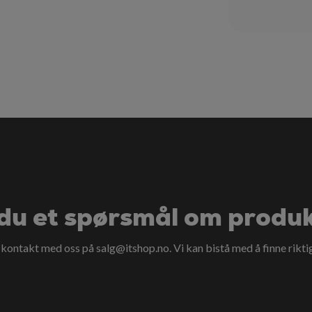
du et spørsmål om produ
a kontakt med oss på
salg@itshop.no
. Vi kan bistå med å finne rikti