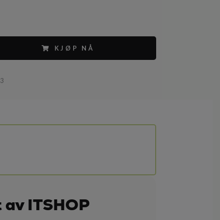
KJØP NÅ
83
t av ITSHOP