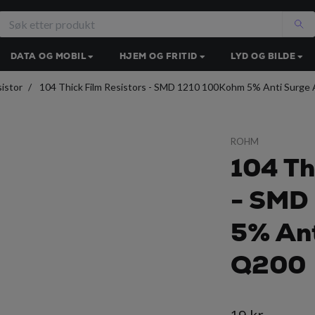
DATA OG MOBIL
HJEM OG FRITID
LYD OG BILDE
istor
104 Thick Film Resistors - SMD 1210 100Kohm 5% Anti Surg
ROHM
104 Th
- SMD
5% Ant
Q200