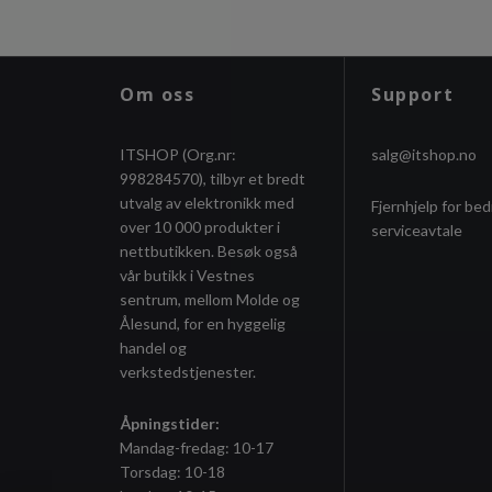
Om oss
Support
ITSHOP (Org.nr:
salg@itshop.no
998284570), tilbyr et bredt
utvalg av elektronikk med
Fjernhjelp for bed
over 10 000 produkter i
serviceavtale
nettbutikken. Besøk også
vår butikk i Vestnes
sentrum, mellom Molde og
Ålesund, for en hyggelig
handel og
verkstedstjenester.
Åpningstider:
Mandag-fredag: 10-17
Torsdag: 10-18