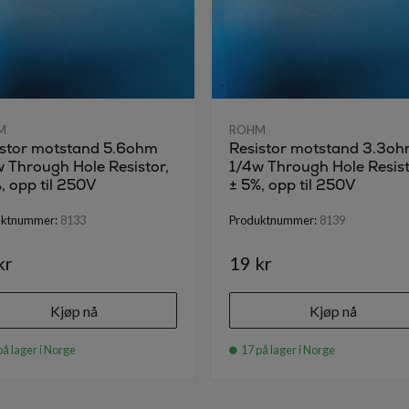
M
ROHM
istor motstand 5.6ohm
Resistor motstand 3.3o
 Through Hole Resistor,
1/4w Through Hole Resist
, opp til 250V
± 5%, opp til 250V
uktnummer:
8133
Produktnummer:
8139
kr
19 kr
Kjøp nå
Kjøp nå
på lager i Norge
17 på lager i Norge