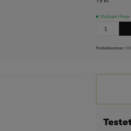
19 kr
10
på lager i Norge
Produktnummer:
84
Teste