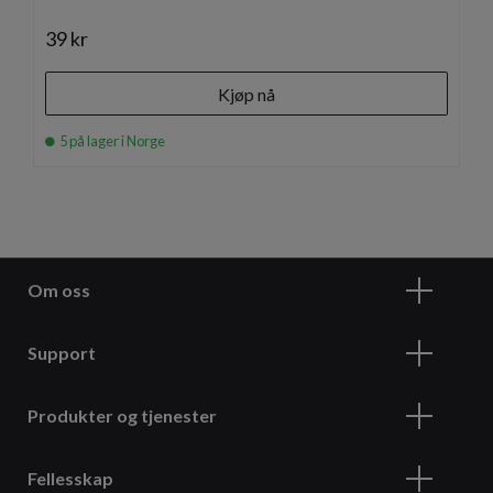
39 kr
Kjøp nå
5 på lager i Norge
Om oss
Support
Produkter og tjenester
Fellesskap