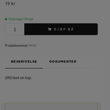
19 kr
10
på lager i Norge
KJØP NÅ
Produktnummer:
8418
BESKRIVELSE
DOKUMENTER
2R0 text on top.