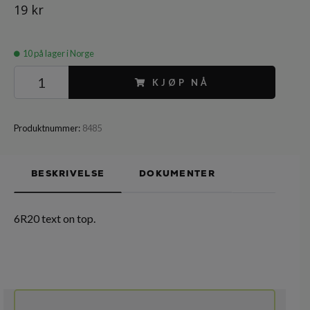
19 kr
10
på lager i Norge
KJØP NÅ
Produktnummer:
8485
BESKRIVELSE
DOKUMENTER
6R20 text on top.