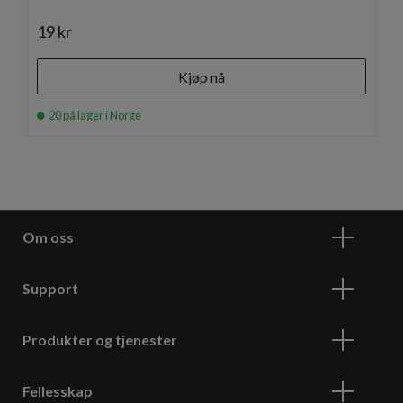
19 kr
Kjøp nå
20 på lager i Norge
Om oss
Support
Produkter og tjenester
Fellesskap