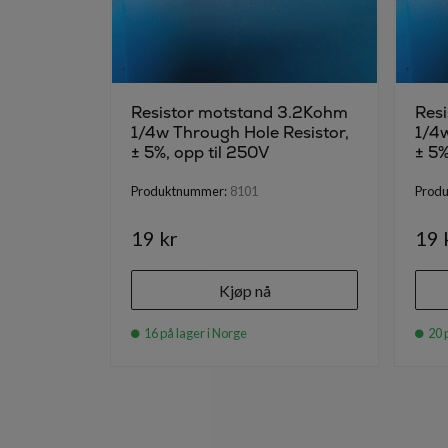
Resistor motstand 3.2Kohm
Res
1/4w Through Hole Resistor,
1/4w
± 5%, opp til 250V
± 5%
Produktnummer:
8101
Prod
19 kr
19 
Kjøp nå
16 på lager i Norge
20 