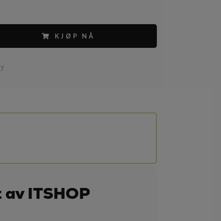
KJØP NÅ
97
t av ITSHOP