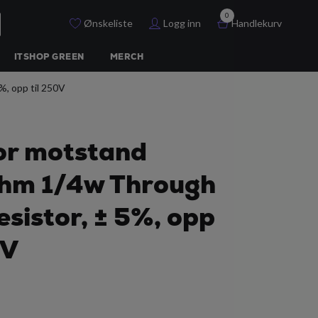
0
Ønskeliste
Logg inn
Handlekurv
ITSHOP GREEN
MERCH
, opp til 250V
or motstand
ohm 1/4w Through
esistor, ± 5%, opp
0V