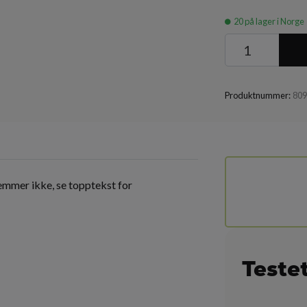
20
på lager i Norge
Produktnummer:
80
temmer ikke, se topptekst for
Teste