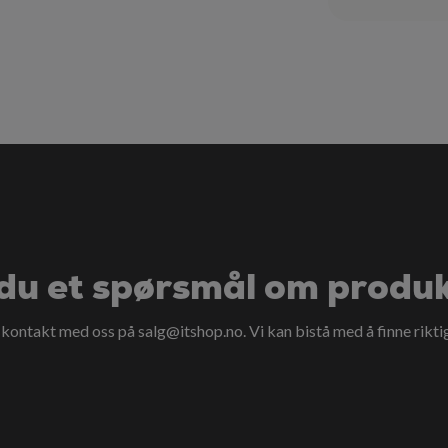
du et spørsmål om produ
a kontakt med oss på
salg@itshop.no
. Vi kan bistå med å finne rikti