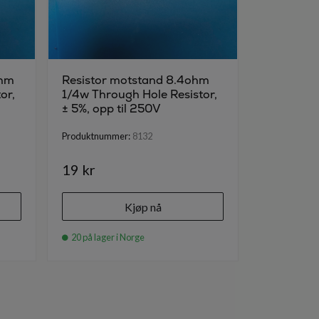
ohm
Resistor motstand 8.4ohm
Resistor
or,
1/4w Through Hole Resistor,
1/4w Thro
± 5%, opp til 250V
± 5%, opp 
Produktnummer:
8132
Produktnumm
19 kr
19 kr
Kjøp nå
20 på lager i Norge
20 på lager