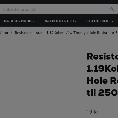
DATA OG MOBIL
HJEM OG FRITID
LYD OG BILDE
istor
Resistor motstand 1.19Kohm 1/4w Through Hole Resistor, ± 5%
Resist
1.19K
Hole R
til 25
19 kr