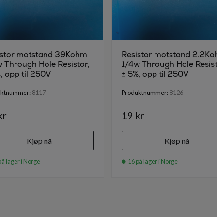
istor motstand 39Kohm
Resistor motstand 2.2K
 Through Hole Resistor,
1/4w Through Hole Resist
, opp til 250V
± 5%, opp til 250V
uktnummer:
8117
Produktnummer:
8126
kr
19 kr
Kjøp nå
Kjøp nå
på lager i Norge
16 på lager i Norge