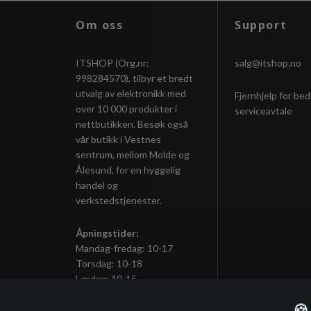
Om oss
Support
ITSHOP (Org.nr:
salg@itshop.no
998284570), tilbyr et bredt
utvalg av elektronikk med
Fjernhjelp for bed
over 10 000 produkter i
serviceavtale
nettbutikken. Besøk også
vår butikk i Vestnes
sentrum, mellom Molde og
Ålesund, for en hyggelig
handel og
verkstedstjenester.
Åpningstider:
Mandag-fredag: 10-17
Torsdag: 10-18
Lørdag: 10-15
🍪