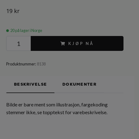
19 kr
20
på lager i Norge
KJØP NÅ
Produktnummer:
8138
BESKRIVELSE
DOKUMENTER
Bilde er bare ment som illustrasjon, fargekoding
stemmer ikke, se topptekst for varebeskrivelse.