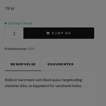
19 kr
20
på lager i Norge
KJØP NÅ
Produktnummer:
8099
BESKRIVELSE
DOKUMENTER
Bilde er bare ment som illustrasjon, fargekoding
stemmer ikke, se topptekst for varebeskrivelse.