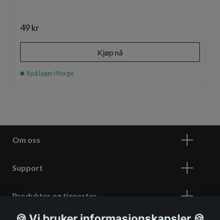
49 kr
Kjøp nå
8 på lager i Norge
Om oss
Support
Produkter og tjenester
🍪 Vi bruker informasjonskapsler 🍪