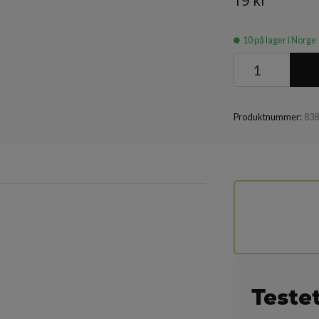
19 kr
10
på lager i Norge
Produktnummer:
83
Teste