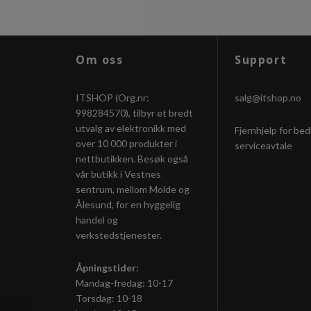
Om oss
Support
ITSHOP (Org.nr:
salg@itshop.no
998284570), tilbyr et bredt
utvalg av elektronikk med
Fjernhjelp for bed
over 10 000 produkter i
serviceavtale
nettbutikken. Besøk også
vår butikk i Vestnes
sentrum, mellom Molde og
Ålesund, for en hyggelig
handel og
verkstedstjenester.
Åpningstider:
Mandag-fredag: 10-17
Torsdag: 10-18