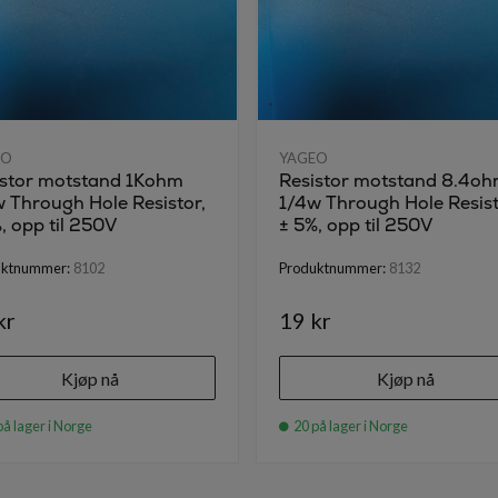
EO
YAGEO
istor motstand 1Kohm
Resistor motstand 8.4o
 Through Hole Resistor,
1/4w Through Hole Resist
, opp til 250V
± 5%, opp til 250V
uktnummer:
8102
Produktnummer:
8132
kr
19 kr
Kjøp nå
Kjøp nå
på lager i Norge
20 på lager i Norge