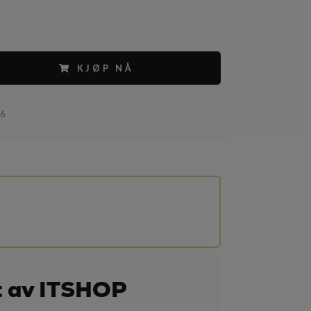
KJØP NÅ
86
t av ITSHOP