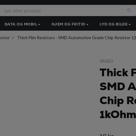
DATA OG MOBIL
HJEM OG FRITID
LYD OG BILDE
istor
Thick Film Resistors - SMD Automotive Grade Chip Resistor 
YAGEO
Thick 
SMD A
Chip R
1kOhm