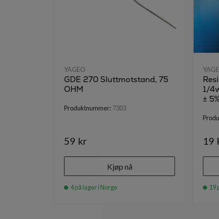
YAGEO
YAG
GDE 270 Sluttmotstand, 75
Res
OHM
1/4w
± 5%
Produktnummer:
7303
Prod
59 kr
19 
Kjøp nå
4 på lager i Norge
19 