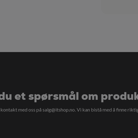
du et spørsmål om produ
a kontakt med oss på
salg@itshop.no
. Vi kan bistå med å finne rikti