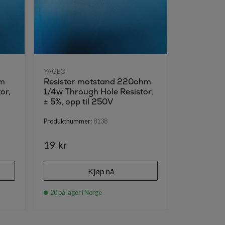
YAGEO
YAGEO
hm
Resistor motstand 220ohm
684 Thick
or,
1/4w Through Hole Resistor,
SMD 1210
± 5%, opp til 250V
Surge A
Produktnummer:
8138
Produktnumm
19 kr
19 kr
Kjøp nå
20 på lager i Norge
10 på lager