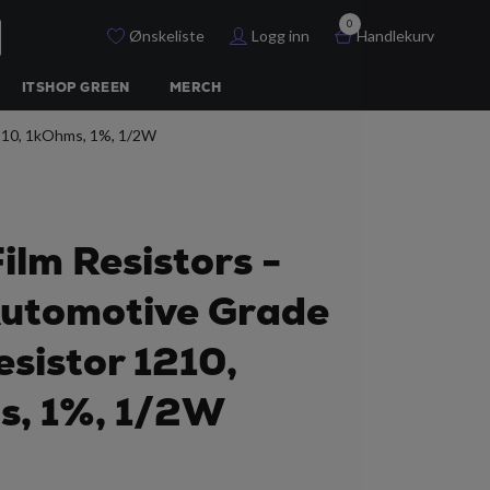
0
Ønskeliste
Logg inn
Handlekurv
ITSHOP GREEN
MERCH
1210, 1kOhms, 1%, 1/2W
Film Resistors -
utomotive Grade
esistor 1210,
s, 1%, 1/2W