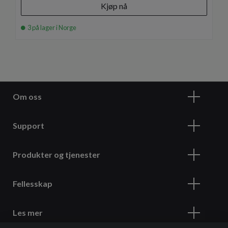
Kjøp nå
3 på lager i Norge
Om oss
Support
Produkter og tjenester
Fellesskap
Les mer