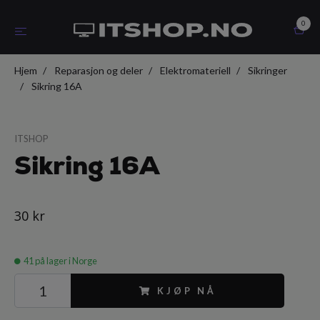
0
Hjem
Reparasjon og deler
Elektromateriell
Sikringer
Sikring 16A
ITSHOP
Sikring 16A
30 kr
41
på lager i Norge
KJØP NÅ