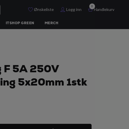
0
Ønskeliste
Logg inn
Handlekurv
ITSHOP GREEN
MERCH
g F 5A 250V
ring 5x20mm 1stk