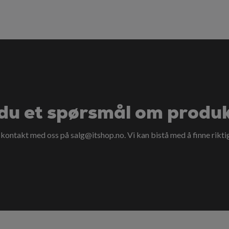
du et spørsmål om produ
a kontakt med oss på
salg@itshop.no
. Vi kan bistå med å finne rikti