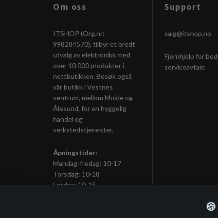
Om oss
Support
ITSHOP (Org.nr:
salg@itshop.no
998284570), tilbyr et bredt
utvalg av elektronikk med
Fjernhjelp for bed
over 10 000 produkter i
serviceavtale
nettbutikken. Besøk også
vår butikk i Vestnes
sentrum, mellom Molde og
Ålesund, for en hyggelig
handel og
verkstedstjenester.
Åpningstider:
Mandag-fredag: 10-17
Torsdag: 10-18
Lørdag: 10-15
🍪