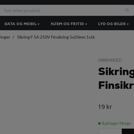
DATA OG MOBIL
HJEM OG FRITID
LYD OG BILDE
ringer
Sikring F 5A 250V Finsikring 5x20mm 1stk
UNBRANDED
Sikrin
Finsik
19 kr
8
på lager i Norge