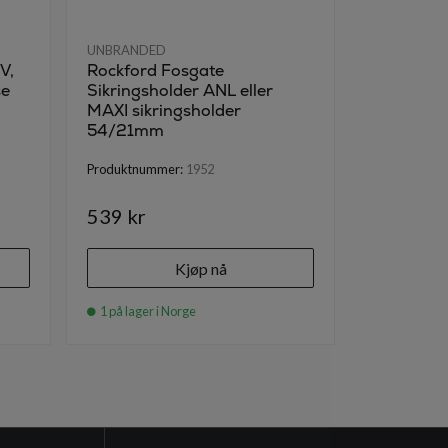
UNBRANDED
UNBRANDE
V,
Rockford Fosgate
Sikring 6
se
Sikringsholder ANL eller
MAXI sikringsholder
Produktnumm
54/21mm
Produktnummer:
1952
539 kr
30 kr
Kjøp nå
1 på lager i Norge
14 på lager