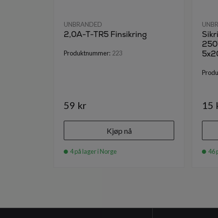
UNBRANDED
UNB
2,0A-T-TR5 Finsikring
Sikr
250V
5x
Produktnummer:
223
Prod
59 kr
15 
Kjøp nå
4 på lager i Norge
46 