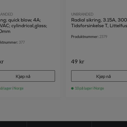
RANDED
UNBRANDED
ing; quick blow; 4A;
Radial sikring, 3.15A, 300
AC; cylindrical,glass;
Tidsforsinkelse T, Littelfu
20mm
Produktnummer:
2379
uktnummer:
377
kr
49 kr
Kjøp nå
Kjøp nå
på lager i Norge
10 på lager i Norge