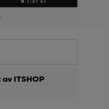
KJØP NÅ
96
t av ITSHOP