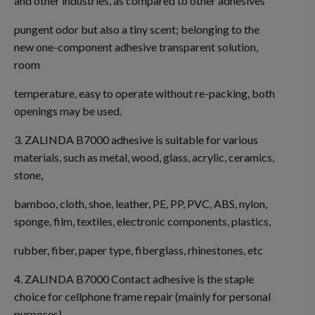
and other industries, as compared to other adhesives
pungent odor but also a tiny scent; belonging to the
new one-component adhesive transparent solution,
room
temperature, easy to operate without re-packing, both
openings may be used.
3. ZALINDA B7000 adhesive is suitable for various
materials, such as metal, wood, glass, acrylic, ceramics,
stone,
bamboo, cloth, shoe, leather, PE, PP, PVC, ABS, nylon,
sponge, film, textiles, electronic components, plastics,
rubber, fiber, paper type, fiberglass, rhinestones, etc
4. ZALINDA B7000 Contact adhesive is the staple
choice for cellphone frame repair (mainly for personal
purposes),