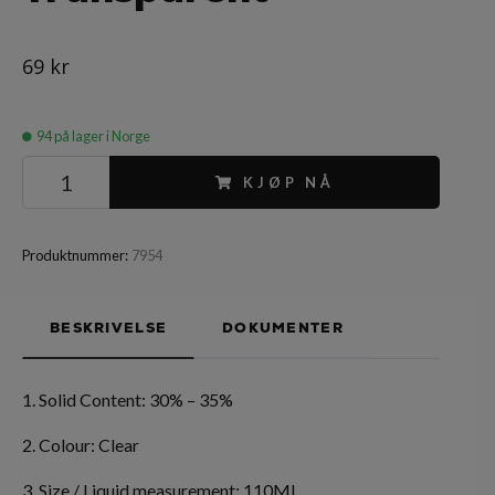
69 kr
94
på lager i Norge
KJØP NÅ
Produktnummer:
7954
BESKRIVELSE
DOKUMENTER
1. Solid Content: 30% – 35%
2. Colour: Clear
3. Size / Liquid measurement: 110ML