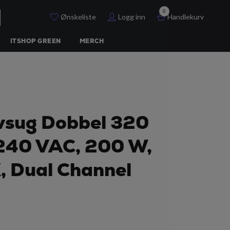
0
Ønskeliste
Logg inn
Handlekurv
ITSHOP GREEN
MERCH
vsug Dobbel 320
240 VAC, 200 W,
, Dual Channel