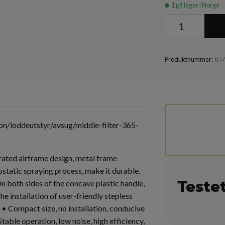
1
på lager i Norge
Produktnummer:
87
jon/loddeutstyr/avsug/middle-filter-365-
grated airframe design, metal frame
rostatic spraying process, make it durable.
Teste
On both sides of the concave plastic handle,
The installation of user-friendly stepless
. • Compact size, no installation, conducive
table operation, low noise, high efficiency,