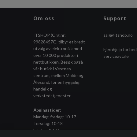
Om oss
Support
ITSHOP (Org.nr:
salg@itshop.no
998284570), tilbyr et bredt
utvalg av elektronikk med
Fjernhjelp for bed
over 10 000 produkter i
serviceavtale
nettbutikken. Besøk også
vår butikk i Vestnes
sentrum, mellom Molde og
Ålesund, for en hyggelig
handel og
verkstedstjenester.
Åpningstider:
Mandag-fredag: 10-17
Torsdag: 10-18
Lørdag: 10-15