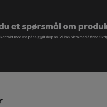
du et spørsmål om produ
a kontakt med oss på
salg@itshop.no
. Vi kan bistå med å finne rikti
r