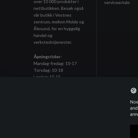
over 10 000 produkter i
serviceavtale
nettbutikken. Besøk også
vår butikk i Vestnes
sentrum, mellom Molde og
Ålesund, for en hyggelig
handel og
verkstedstjenester.
Åpningstider:
Mandag-fredag: 10-17
Torsdag: 10-18
Lørdag: 10-15
🍪
Noe
Meld deg på vårt nyhetsbrev
and
ann
© 2026 ITSHOP