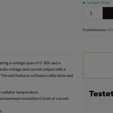
1
på lager i Norge
Produktnummer:
80
ring a voltage span of 0-30V and a
urate voltage and current output with a
The unit features software calibration and
Teste
e radiator temperature.
and maximum resolution 0.1mA of current
n