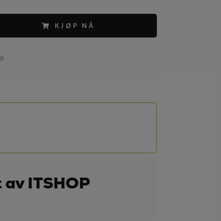
KJØP NÅ
58
t av ITSHOP