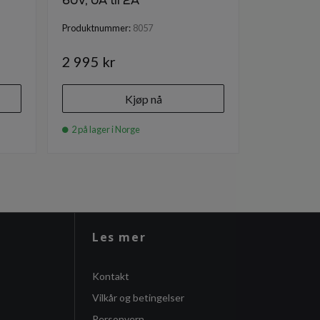
60V, 0A til 2A
Produktnummer:
8057
2 995 kr
Kjøp nå
2 på lager i Norge
Les mer
Kontakt
Vilkår og betingelser
Personvern