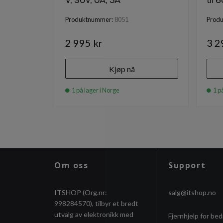
V, 30V, 0A, 5A
til 
Produktnummer:
8051
Prod
2 995 kr
3 2
Kjøp nå
1 på lager i Norge
1 på
Om oss
Support
ITSHOP (Org.nr:
salg@itshop.no
998284570), tilbyr et bredt
utvalg av elektronikk med
Fjernhjelp for bed