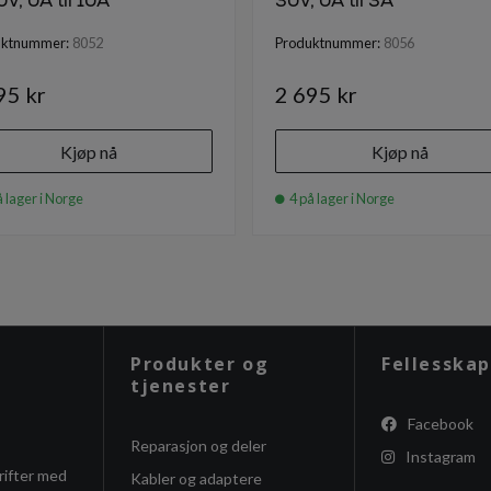
60V, 0A til 10A
30V, 0A til 3A
uktnummer:
8052
Produktnummer:
8056
95 kr
2 695 kr
Kjøp nå
Kjøp nå
 lager i Norge
4 på lager i Norge
Produkter og
Fellesskap
tjenester
Facebook
Reparasjon og deler
Instagram
rifter med
Kabler og adaptere