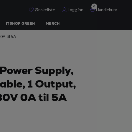
0
Ønskeliste
Logg inn
Handlekurv
ITSHOP GREEN
MERCH
0A til 5A
Power Supply,
able, 1 Output,
 30V 0A til 5A