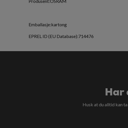
Produsent:OSRAM
Emballasje:kartong
EPREL ID (EU Database):714476
Har 
Husk at du alltid kan t