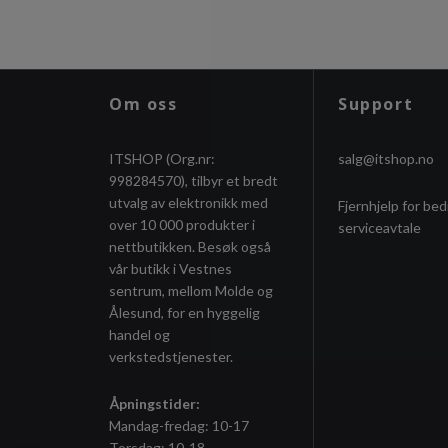
Om oss
Support
ITSHOP (Org.nr:
salg@itshop.no
998284570), tilbyr et bredt
utvalg av elektronikk med
Fjernhjelp for bed
over 10 000 produkter i
serviceavtale
nettbutikken. Besøk også
vår butikk i Vestnes
sentrum, mellom Molde og
Ålesund, for en hyggelig
handel og
verkstedstjenester.
Åpningstider:
Mandag-fredag: 10-17
Torsdag: 10-18