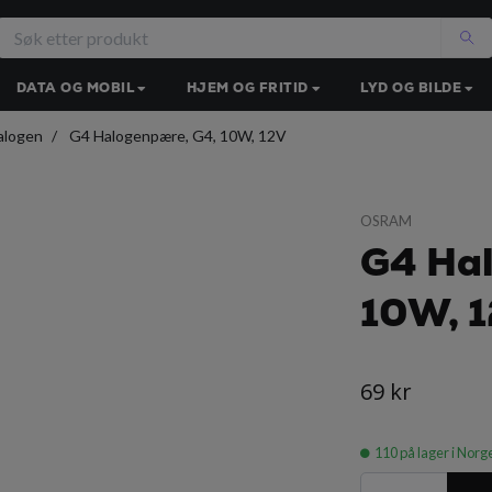
DATA OG MOBIL
HJEM OG FRITID
LYD OG BILDE
alogen
G4 Halogenpære, G4, 10W, 12V
OSRAM
G4 Ha
10W, 
69 kr
110
på lager i Norg