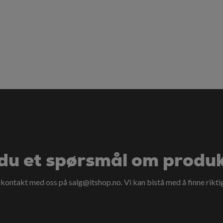
du et spørsmål om produ
a kontakt med oss på
salg@itshop.no
. Vi kan bistå med å finne rikti