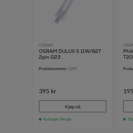
OSRAM
OSR
OSRAM DULUX S 11W/827
Phi
2pin G23
T20
Produktnummer:
5293
Prod
395 kr
195
Kjøp nå
4 på lager i Norge
10 