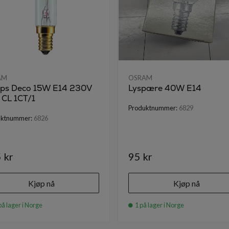
AM
OSRAM
lips Deco 15W E14 230V
Lyspære 40W E14
 CL 1CT/1
Produktnummer:
6829
uktnummer:
6826
 kr
95 kr
Kjøp nå
Kjøp nå
på lager i Norge
1 på lager i Norge