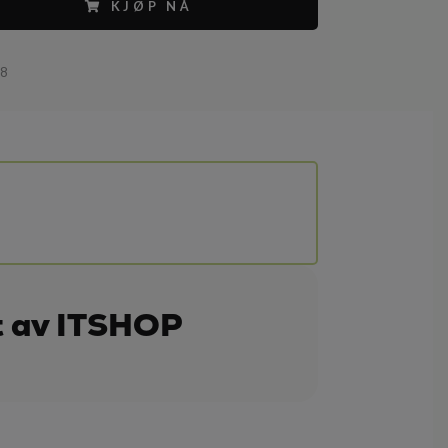
KJØP NÅ
18
t av ITSHOP