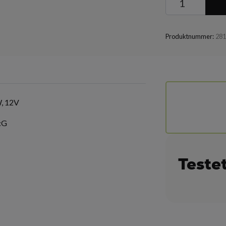
Produktnummer:
28
, 12V
):G
Teste