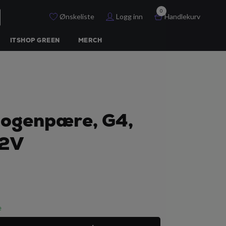
0
Ønskeliste
Logg inn
Handlekurv
ITSHOP GREEN
MERCH
logenpære, G4,
12V
e