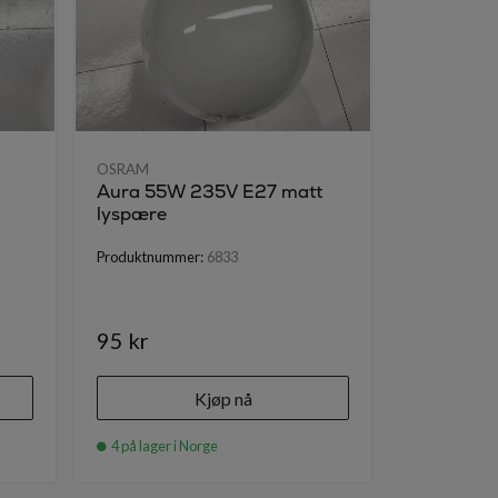
OSRAM
OSRAM
Aura 55W 235V E27 matt
Philips 
lyspære
E14 sokke
Brukt vare
Produktnummer:
6833
Produktnumm
95 kr
95 kr
Kjøp nå
4 på lager i Norge
1 på lager i