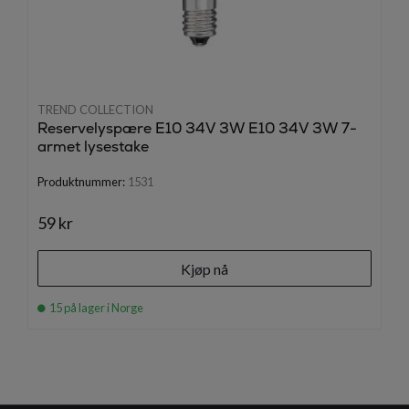
TREND COLLECTION
Reservelyspære E10 34V 3W E10 34V 3W 7-
armet lysestake
Produktnummer:
1531
59 kr
Kjøp nå
15 på lager i Norge