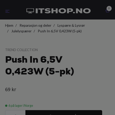
0
Hjem
Reparasjon og deler
Lyspære & Lysrør
Julelyspærer
Push In 6,5V 0,423W (5-pk)
TREND COLLECTION
Push In 6,5V
0,423W (5-pk)
69 kr
6
på lager i Norge