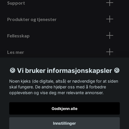
Support
Produkter og tjenester
Fellesskap
Les mer
🍪 Vi bruker informasjonskapsler 🍪
Meld deg på vårt nyhetsbrev
Noen kjeks (de digitale, altså) er nødvendige for at siden
skal fungere. De andre hjelper oss med å forbedre
opplevelsen og vise deg mer relevante annonser.
Godkjenn alle
© 2026 ITSHOP
Innstillinger